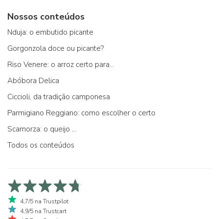
Nossos conteúdos
Nduja: o embutido picante
Gorgonzola doce ou picante?
Riso Venere: o arroz certo para...
Abóbora Delica
Ciccioli, da tradição camponesa
Parmigiano Reggiano: como escolher o certo
Scamorza: o queijo ...
Todos os conteúdos
4,7/5 na Trustpilot
4,9/5 na Trustcart