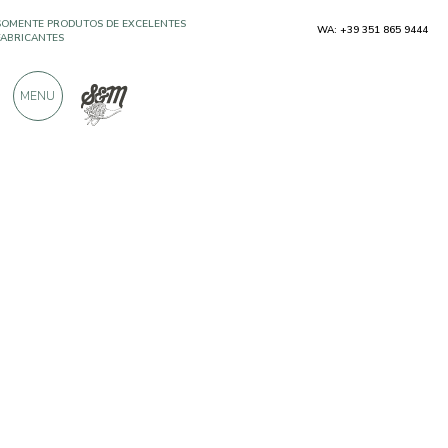
WA: +39 351 865 9444
MAIS DE 900 AVALIAÇÕES POSITIVAS
MENU
Produtores
Pastificio Temporin