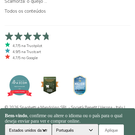
Scamorza: o queijo ...
Todos os conteúdos
4,7/5 na Trustpilot
4,9/5 na Trustcart
4,7/5 no Google
© 2026 Spaghetti e Mandolino SRL - Società Benefit | Verona - Italy |
+39 351 865 9444 | P.I. IT04913730232 | Certificazione BIO: IT-BIO-
016.380-0110744.2026.001 | REA VR-455804 |
Política de
privacidade e cookies
|
Sitemap