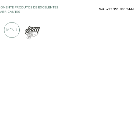
WA: +39 351 865 9444
MAIS DE 900 AVALIAÇÕES POSITIVAS
MENU
Produtores
Cagma