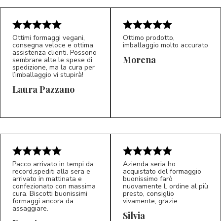
Ottimi formaggi vegani,
Ottimo prodotto,
consegna veloce e ottima
imballaggio molto accurato
assistenza clienti. Possono
Morena
sembrare alte le spese di
spedizione, ma la cura per
l’imballaggio vi stupirà!
Laura Pazzano
5/5
5/5
LP
M*
Pacco arrivato in tempi da
Azienda seria ho
record,spediti alla sera e
acquistato del formaggio
arrivato in mattinata e
buonissimo farò
confezionato con massima
nuovamente L ordine al più
cura. Biscotti buonissimi
presto, consiglio
formaggi ancora da
vivamente, grazie.
assaggiare.
Silvia