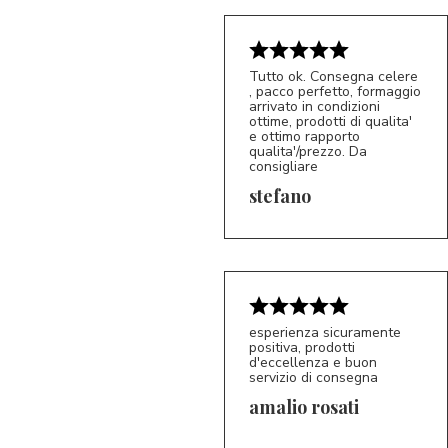
Tutto ok. Consegna celere
, pacco perfetto, formaggio
arrivato in condizioni
ottime, prodotti di qualita'
e ottimo rapporto
qualita'/prezzo. Da
consigliare
5/5
S*
stefano
esperienza sicuramente
positiva, prodotti
d'eccellenza e buon
servizio di consegna
amalio rosati