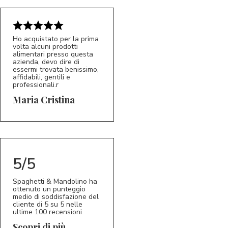
Ho acquistato per la prima
volta alcuni prodotti
alimentari presso questa
azienda, devo dire di
essermi trovata benissimo,
affidabili, gentili e
professionali.r
5/5
MC
Maria Cristina
5/5
Spaghetti & Mandolino ha
ottenuto un punteggio
medio di soddisfazione del
cliente di 5 su 5 nelle
ultime 100 recensioni
Scopri di più