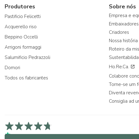
Produtores
Sobre nós
Empresa e eq
Pastificio Felicetti
Embaixadores
Acquerello riso
Criadores
Beppino Occelli
Nossa história
Arrigoni formaggi
Roteiro da mi
Salumificio Pedrazzoli
Sustentabilid
Ho.Re.Ca.
Domori
Colabore con
Todos os fabricantes
Torne-se um 
Diventa reve
Consiglia ad u
4,7/5 na Trustpilot