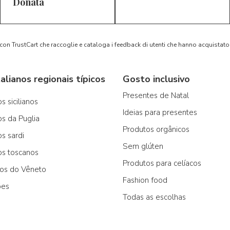
5/5
5/5
D*
S*
Donata
 con TrustCart che raccoglie e cataloga i feedback di utenti che hanno acquista
alianos regionais típicos
Gosto inclusivo
Presentes de Natal
s sicilianos
Ideias para presentes
os da Puglia
Produtos orgânicos
os sardi
Sem glúten
os toscanos
Produtos para celíacos
cos do Vêneto
Fashion food
ões
Todas as escolhas