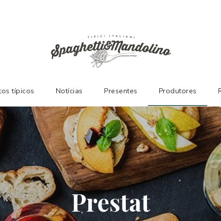
ES
os típicos
Notícias
Presentes
Produtores
Prestat