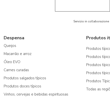
5/5
AR
Servizio in collaborazione
Despensa
Produtos it
Queijos
Produtos típico
Macarrão e arroz
Produtos típic
Óleo EVO
Produtos típic
Carnes curadas
Produtos típic
Produtos salgados típicos
Produtos Típi
Produtos doces típicos
Todas as regi
Vinhos, cervejas e bebidas espirituosas