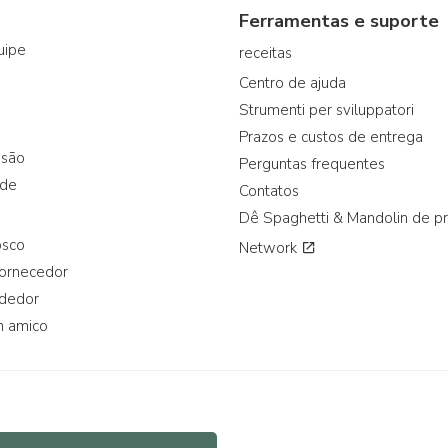
Ferramentas e suporte
uipe
receitas
Centro de ajuda
Strumenti per sviluppatori
Prazos e custos de entrega
ssão
Perguntas frequentes
ade
Contatos
Dê Spaghetti & Mandolin de p
osco
Network
fornecedor
ndedor
n amico