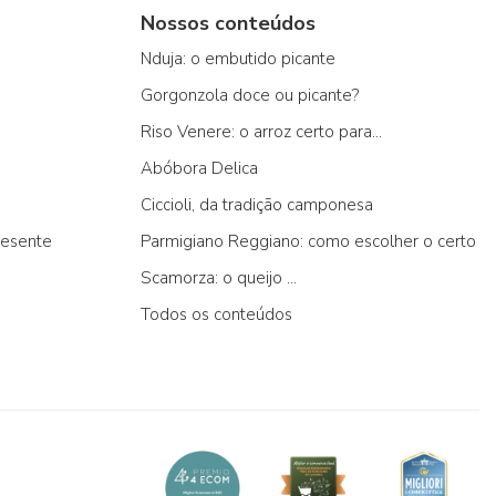
Nossos conteúdos
Nduja: o embutido picante
Gorgonzola doce ou picante?
Riso Venere: o arroz certo para...
Abóbora Delica
Ciccioli, da tradição camponesa
resente
Parmigiano Reggiano: como escolher o certo
Scamorza: o queijo ...
Todos os conteúdos