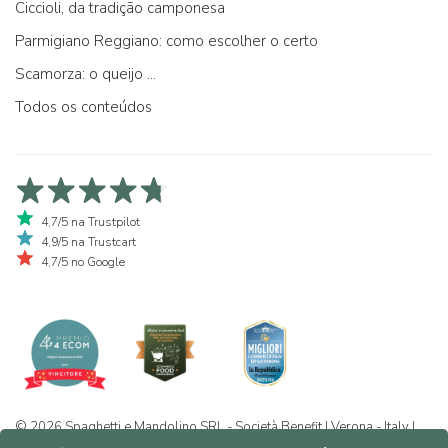
Ciccioli, da tradição camponesa
Parmigiano Reggiano: como escolher o certo
Scamorza: o queijo ...
Todos os conteúdos
4,7/5 na Trustpilot
4,9/5 na Trustcart
4,7/5 no Google
© 2026 Spaghetti e Mandolino SRL - Società Benefit | Verona - Italy |
+39 351 865 9444 | P.I. IT04913730232 | Certificazione BIO: IT-BIO-