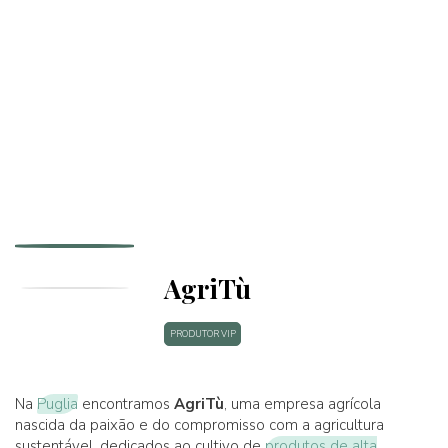
AgriTù
PRODUTOR VIP
Na
Puglia
encontramos
AgriTù
, uma empresa agrícola
nascida da paixão e do compromisso com a agricultura
sustentável, dedicados ao cultivo de
produtos de alta