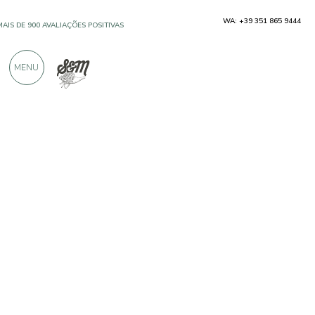
WA: +39 351 865 9444
MAIS DE 900 AVALIAÇÕES POSITIVAS
MENU
Produtores
AgriTù