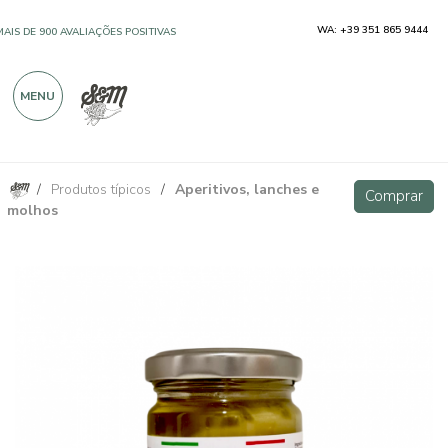
WA: +39 351 865 9444
MAIS DE 900 AVALIAÇÕES POSITIVAS
MENU
/
Produtos típicos
/
Aperitivos, lanches e
Pesto de amêndoa e pistache 130g
Comprar
Comprar
molhos