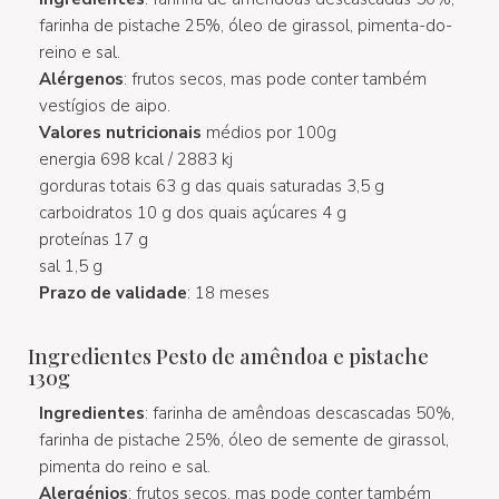
farinha de pistache 25%, óleo de girassol, pimenta-do-
reino e sal.
Alérgenos
: frutos secos, mas pode conter também
vestígios de aipo.
Valores nutricionais
médios por 100g
energia 698 kcal / 2883 kj
gorduras totais 63 g das quais saturadas 3,5 g
carboidratos 10 g dos quais açúcares 4 g
proteínas 17 g
sal 1,5 g
Prazo de validade
: 18 meses
Ingredientes Pesto de amêndoa e pistache
130g
Ingredientes
: farinha de amêndoas descascadas 50%,
farinha de pistache 25%, óleo de semente de girassol,
pimenta do reino e sal.
Alergénios
: frutos secos, mas pode conter também