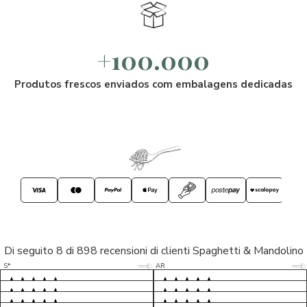
+100.000
Produtos frescos enviados com embalagens dedicadas
Di seguito 8 di 898 recensioni di clienti Spaghetti & Mandolino
5/5
5/5
S*
AR
5/5
5/5
LP
D*
5/5
5/5
M*
S*
5/5
Tutto ok. Consegna celere , pacco
esperienza sicuramente positiva,
MC