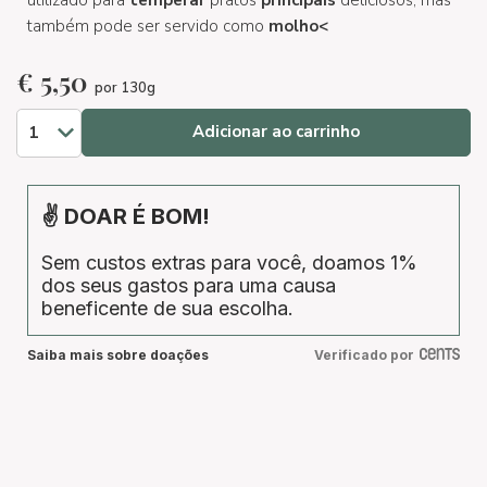
utilizado para
temperar
pratos
principais
deliciosos, mas
também pode ser servido como
molho<
€
5,50
por 130g
Adicionar ao carrinho
✌ DOAR É BOM!
Sem custos extras para você, doamos 1%
dos seus gastos para uma causa
beneficente de sua escolha.
Saiba mais sobre doações
Verificado por