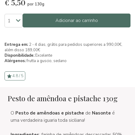
€
5,50
por 130g
Adicionar ao carrinho
Entrega em:
2 - 4 dias, grátis para pedidos superiores a 990,00€,
além disso 189,00€
Disponibilidade:
Excelente
Alérgenos:
frutta a guscio,
sedano
4.8 / 5
Pesto de amêndoa e pistache 130g
O
Pesto de amêndoas e pistache
de
Nasonte
é
uma verdadeira iguaria toda siciliana!
Ingredientes
: farinha de amêndoas descascadas 50%,