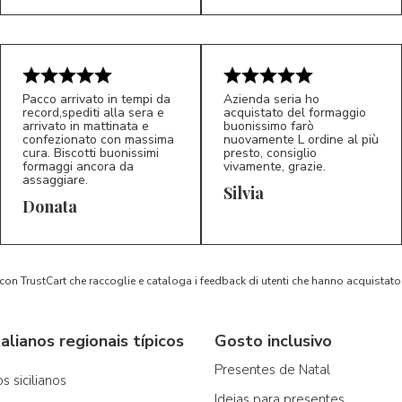
Pacco arrivato in tempi da
Azienda seria ho
record,spediti alla sera e
acquistato del formaggio
arrivato in mattinata e
buonissimo farò
confezionato con massima
nuovamente L ordine al più
cura. Biscotti buonissimi
presto, consiglio
formaggi ancora da
vivamente, grazie.
assaggiare.
Silvia
5/5
5/5
D*
S*
Donata
 con TrustCart che raccoglie e cataloga i feedback di utenti che hanno acquista
alianos regionais típicos
Gosto inclusivo
Presentes de Natal
s sicilianos
Ideias para presentes