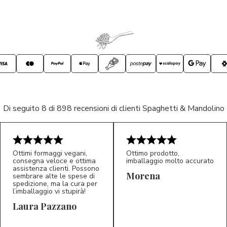
Di seguito 8 di 898 recensioni di clienti Spaghetti & Mandolino
Ottimi formaggi vegani,
Ottimo prodotto,
consegna veloce e ottima
imballaggio molto accurato
assistenza clienti. Possono
Morena
sembrare alte le spese di
spedizione, ma la cura per
l’imballaggio vi stupirà!
Laura Pazzano
5/5
5/5
LP
M*