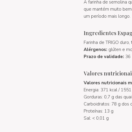
A farinha de semolina 
que mantém muito bem o
um período mais longo.
Ingredientes Espa
Farinha de TRIGO duro, 
Alérgenos:
glúten e mo
Prazo de validade:
36 
Valores nutricionai
Valores nutricionais 
Energia: 371 kcal / 1551 
Gorduras: 0,7 g das quai
Carboidratos: 78 g dos 
Proteínas: 13 g
Sal: < 0,01 g