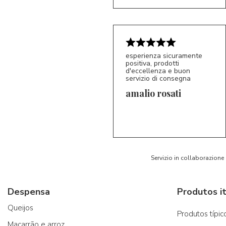
esperienza sicuramente
positiva, prodotti
d'eccellenza e buon
servizio di consegna
amalio rosati
5/5
AR
Servizio in collaborazione
Despensa
Produtos it
Queijos
Produtos típico
Macarrão e arroz