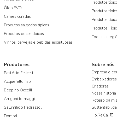
Produtos típic
Óleo EVO
Produtos típic
Carnes curadas
Produtos típic
Produtos salgados típicos
Produtos Típi
Produtos doces típicos
Todas as regi
Vinhos, cervejas e bebidas espirituosas
Produtores
Sobre nós
Empresa e eq
Pastificio Felicetti
Embaixadores
Acquerello riso
Criadores
Beppino Occelli
Nossa história
Arrigoni formaggi
Roteiro da mi
Salumificio Pedrazzoli
Sustentabilid
Ho.Re.Ca.
Domori