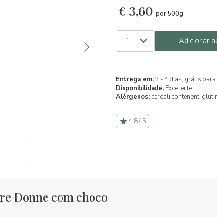
€
3,60
por 500g
Adicionar a
Entrega em:
2 - 4 dias, grátis pa
Disponibilidade:
Excelente
Alérgenos:
cereali contenenti gluti
4.8 / 5
Tre Donne com choco