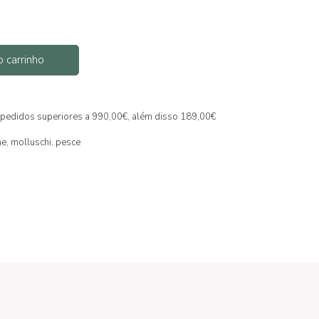
o carrinho
ra pedidos superiores a 990,00€, além disso 189,00€
ne,
molluschi,
pesce