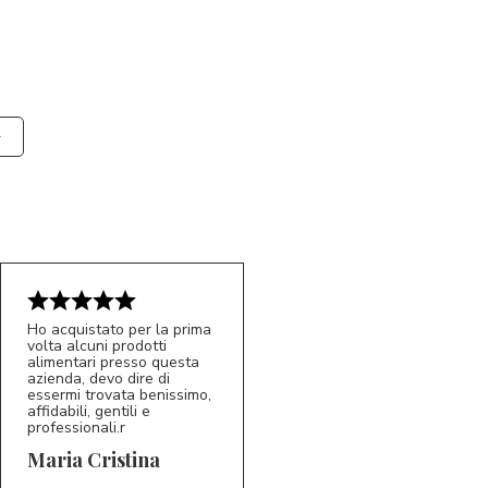
Ho acquistato per la prima
volta alcuni prodotti
alimentari presso questa
azienda, devo dire di
essermi trovata benissimo,
affidabili, gentili e
professionali.r
5/5
MC
Maria Cristina