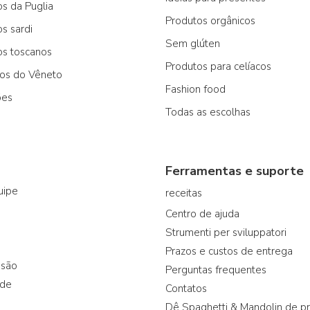
os da Puglia
Produtos orgânicos
os sardi
Sem glúten
os toscanos
Produtos para celíacos
cos do Vêneto
Fashion food
ões
Todas as escolhas
Ferramentas e suporte
uipe
receitas
Centro de ajuda
Strumenti per sviluppatori
Prazos e custos de entrega
ssão
Perguntas frequentes
ade
Contatos
Dê Spaghetti & Mandolin de p