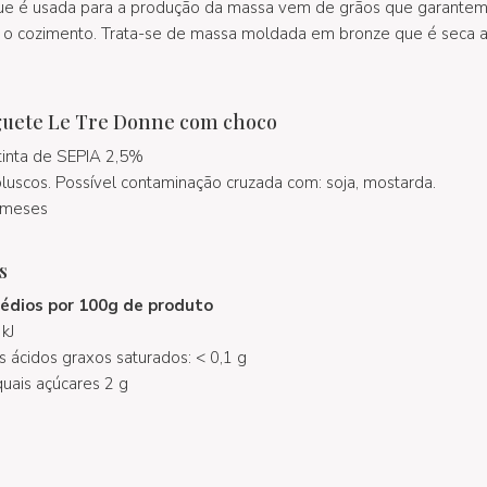
que é usada para a produção da massa vem de grãos que garant
 cozimento. Trata-se de massa moldada em bronze que é seca a
guete Le Tre Donne com choco
tinta de SEPIA 2,5%
luscos. Possível contaminação cruzada com: soja, mostarda.
meses
s
médios por 100g de produto
kJ
s ácidos graxos saturados: < 0,1 g
quais açúcares 2 g