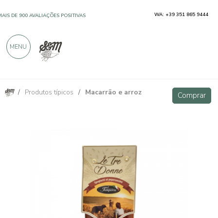
WA: +39 351 865 9444
MAIS DE 900 AVALIAÇÕES POSITIVAS
MENU
/
Produtos típicos
/
Macarrão e arroz
Espaguete Le Tre Donne com pimenta 500g
Comprar
Comprar