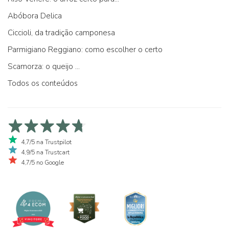
Abóbora Delica
Ciccioli, da tradição camponesa
Parmigiano Reggiano: como escolher o certo
Scamorza: o queijo ...
Todos os conteúdos
4,7/5 na Trustpilot
4,9/5 na Trustcart
4,7/5 no Google