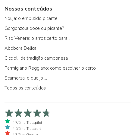
Nossos conteúdos
Nduja: o embutido picante
Gorgonzola doce ou picante?
Riso Venere: o arroz certo para...
Abóbora Delica
Ciccioli, da tradição camponesa
Parmigiano Reggiano: como escolher o certo
Scamorza: o queijo ...
Todos os conteúdos
4,7/5 na Trustpilot
4,9/5 na Trustcart
4,7/5 no Google