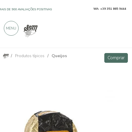
WA: +39 351 865 9444
MAIS DE 900 AVALIAÇÕES POSITIVAS
MENU
/
Produtos típicos
/
Queijos
Azul refinado com flor de laranjeira Passito Colli Euganei DOCG 200g
Comprar
Comprar