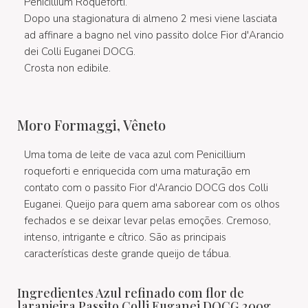
Penicillium Roqueforti.
Dopo una stagionatura di almeno 2 mesi viene lasciata
ad affinare a bagno nel vino passito dolce Fior d'Arancio
dei Colli Euganei DOCG.
Crosta non edibile.
Moro Formaggi, Vêneto
Uma toma de leite de vaca azul com Penicillium
roqueforti e enriquecida com uma maturação em
contato com o passito Fior d'Arancio DOCG dos Colli
Euganei. Queijo para quem ama saborear com os olhos
fechados e se deixar levar pelas emoções. Cremoso,
intenso, intrigante e cítrico. São as principais
características deste grande queijo de tábua.
Ingredientes Azul refinado com flor de
laranjeira Passito Colli Euganei DOCG 200g