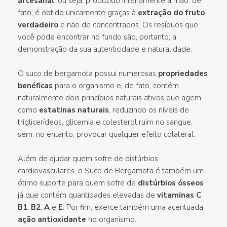
artesanal
, ou seja, produzido inteiramente à mão: de
fato, é obtido unicamente graças à
extração do fruto
verdadeiro
e não de concentrados. Os resíduos que
você pode encontrar no fundo são, portanto, a
demonstração da sua autenticidade e naturalidade.
O suco de bergamota possui numerosas
propriedades
benéficas
para o organismo e, de fato, contém
naturalmente dois princípios naturais ativos que agem
como
estatinas naturais
, reduzindo os níveis de
triglicerídeos, glicemia e colesterol ruim no sangue,
sem, no entanto, provocar qualquer efeito colateral.
Além de ajudar quem sofre de distúrbios
cardiovasculares, o Suco de Bergamota é também um
ótimo suporte para quem sofre de
distúrbios ósseos
já que contém quantidades elevadas de
vitaminas C
,
B1
,
B2
,
A
e
E
. Por fim, exerce também uma acentuada
ação antioxidante
no organismo.