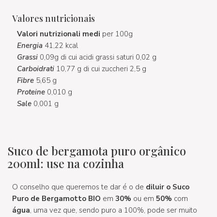
Valores nutricionais
Valori nutrizionali medi
per 100g
Energia
41,22 kcal
Grassi
0,09g di cui acidi grassi saturi 0,02 g
Carboidrati
10,77 g di cui zuccheri 2,5 g
Fibre
5,65 g
Proteine
0,010 g
Sale
0,001 g
Suco de bergamota puro orgânico
200ml: use na cozinha
O conselho que queremos te dar é o de
diluir o Suco
Puro de Bergamotto BIO
em
30%
ou em
50%
com
água
, uma vez que, sendo puro a 100%, pode ser muito