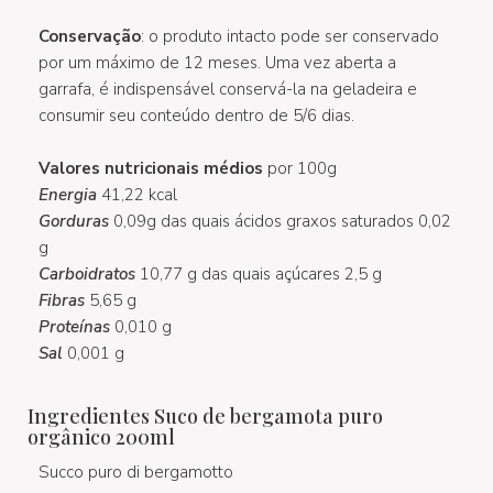
Conservação
: o produto intacto pode ser conservado
por um máximo de 12 meses. Uma vez aberta a
garrafa, é indispensável conservá-la na geladeira e
consumir seu conteúdo dentro de 5/6 dias.
Valores nutricionais médios
por 100g
Energia
41,22 kcal
Gorduras
0,09g das quais ácidos graxos saturados 0,02
g
Carboidratos
10,77 g das quais açúcares 2,5 g
Fibras
5,65 g
Proteínas
0,010 g
Sal
0,001 g
Ingredientes Suco de bergamota puro
orgânico 200ml
Succo puro di bergamotto