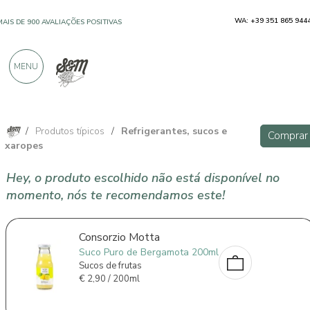
WA: +39 351 865 944
MAIS DE 900 AVALIAÇÕES POSITIVAS
MENU
/
Produtos típicos
/
Refrigerantes, sucos e
Comprar
xaropes
Hey, o produto escolhido não está disponível no
momento, nós te recomendamos este!
Consorzio Motta
Suco Puro de Bergamota 200ml
Sucos de frutas
€
2,90 / 200ml