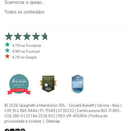
Scamorza: o queijo ...
Todos os conteúdos
4,7/5 na Trustpilot
4,9/5 na Trustcart
4,7/5 no Google
© 2026 Spaghetti e Mandolino SRL - Società Benefit | Verona - Italy |
+39 351 865 9444 | P.I. IT04913730232 | Certificazione BIO: IT-BIO-
016.380-0110744.2026.001 | REA VR-455804 |
Política de
privacidade e cookies
|
Sitemap