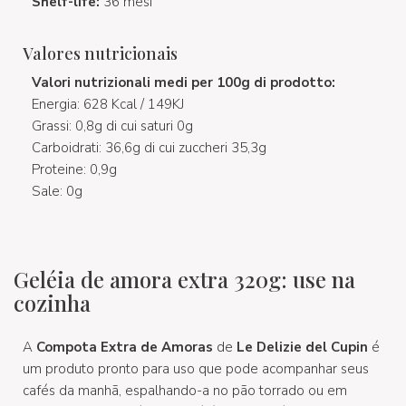
Shelf-life:
36 mesi
Valores nutricionais
Valori nutrizionali medi per 100g di prodotto:
Energia: 628 Kcal / 149KJ
Grassi: 0,8g di cui saturi 0g
Carboidrati: 36,6g di cui zuccheri 35,3g
Proteine: 0,9g
Sale: 0g
Geléia de amora extra 320g: use na
cozinha
A
Compota Extra de Amoras
de
Le Delizie del Cupin
é
um produto pronto para uso que pode acompanhar seus
cafés da manhã, espalhando-a no pão torrado ou em