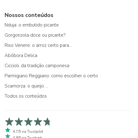
Nossos conteúdos
Nduja: o embutido picante
Gorgonzola doce ou picante?
Riso Venere: o arroz certo para...
Abóbora Delica
Ciccioli, da tradição camponesa
Parmigiano Reggiano: como escolher o certo
Scamorza: o queijo ...
Todos os conteúdos
4,7/5 na Trustpilot
4,9/5 na Trustcart