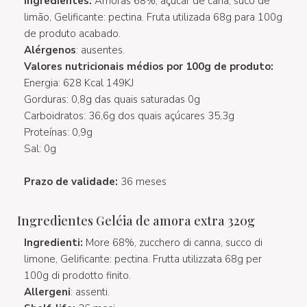
Ingredientes:
Amoras 68%, açúcar de cana, suco de
limão, Gelificante: pectina. Fruta utilizada 68g para 100g
de produto acabado.
Alérgenos
: ausentes.
Valores nutricionais médios por 100g de produto:
Energia: 628 Kcal 149KJ
Gorduras: 0,8g das quais saturadas 0g
Carboidratos: 36,6g dos quais açúcares 35,3g
Proteínas: 0,9g
Sal: 0g
Prazo de validade:
36 meses
Ingredientes Geléia de amora extra 320g
Ingredienti:
More 68%, zucchero di canna, succo di
limone, Gelificante: pectina. Frutta utilizzata 68g per
100g di prodotto finito.
Allergeni
: assenti.