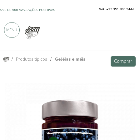
WA: +39 351 865 9444
MAIS DE 900 AVALIAÇÕES POSITIVAS
MENU
/
Produtos típicos
/
Geléias e méis
Geléia de amora extra 320g
Comprar
Comprar