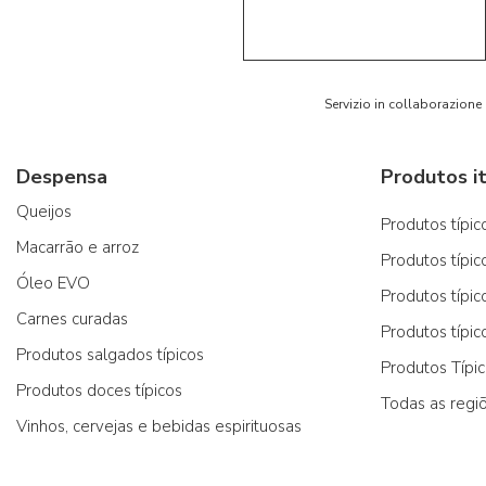
5/5
AR
Servizio in collaborazione
Despensa
Produtos it
Queijos
Produtos típico
Macarrão e arroz
Produtos típic
Óleo EVO
Produtos típic
Carnes curadas
Produtos típic
Produtos salgados típicos
Produtos Típi
Produtos doces típicos
Todas as regi
Vinhos, cervejas e bebidas espirituosas