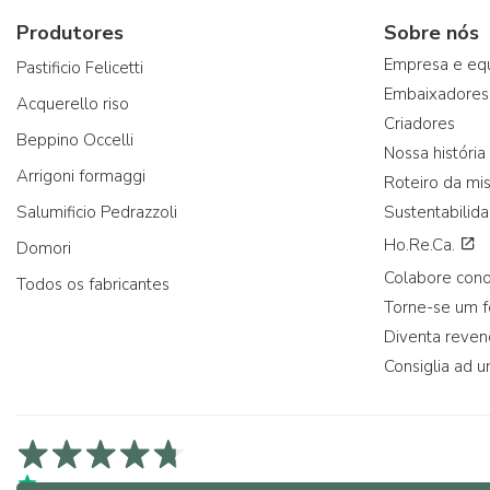
Produtores
Sobre nós
Empresa e eq
Pastificio Felicetti
Embaixadores
Acquerello riso
Criadores
Beppino Occelli
Nossa história
Arrigoni formaggi
Roteiro da mi
Salumificio Pedrazzoli
Sustentabilid
Ho.Re.Ca.
Domori
Colabore con
Todos os fabricantes
Torne-se um 
Diventa reve
Consiglia ad u
4,7/5 na Trustpilot