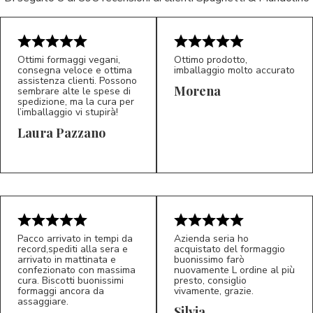
Ottimi formaggi vegani,
Ottimo prodotto,
consegna veloce e ottima
imballaggio molto accurato
assistenza clienti. Possono
Morena
sembrare alte le spese di
spedizione, ma la cura per
l’imballaggio vi stupirà!
Laura Pazzano
5/5
5/5
LP
M*
Pacco arrivato in tempi da
Azienda seria ho
record,spediti alla sera e
acquistato del formaggio
arrivato in mattinata e
buonissimo farò
confezionato con massima
nuovamente L ordine al più
cura. Biscotti buonissimi
presto, consiglio
formaggi ancora da
vivamente, grazie.
assaggiare.
Silvia