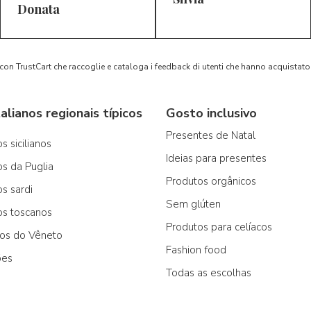
5/5
5/5
D*
S*
Donata
 con TrustCart che raccoglie e cataloga i feedback di utenti che hanno acquista
alianos regionais típicos
Gosto inclusivo
Presentes de Natal
s sicilianos
Ideias para presentes
os da Puglia
Produtos orgânicos
os sardi
Sem glúten
os toscanos
Produtos para celíacos
cos do Vêneto
Fashion food
ões
Todas as escolhas