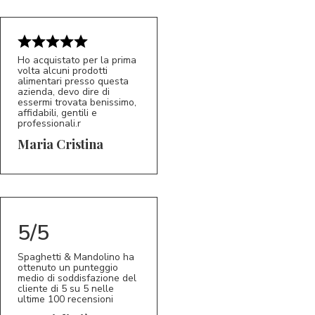
Ho acquistato per la prima
volta alcuni prodotti
alimentari presso questa
azienda, devo dire di
essermi trovata benissimo,
affidabili, gentili e
professionali.r
5/5
MC
Maria Cristina
5/5
Spaghetti & Mandolino ha
ottenuto un punteggio
medio di soddisfazione del
cliente di 5 su 5 nelle
ultime 100 recensioni