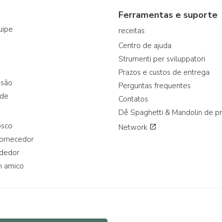
Ferramentas e suporte
uipe
receitas
Centro de ajuda
Strumenti per sviluppatori
Prazos e custos de entrega
ssão
Perguntas frequentes
ade
Contatos
Dê Spaghetti & Mandolin de p
osco
Network
fornecedor
ndedor
n amico