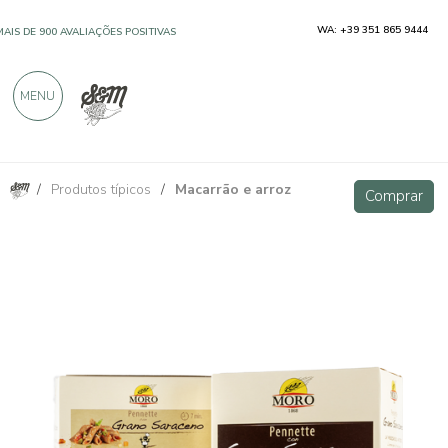
WA: +39 351 865 9444
MAIS DE 900 AVALIAÇÕES POSITIVAS
MENU
/
Produtos típicos
/
Macarrão e arroz
Penne com trigo sarraceno integral 375g
Comprar
Comprar