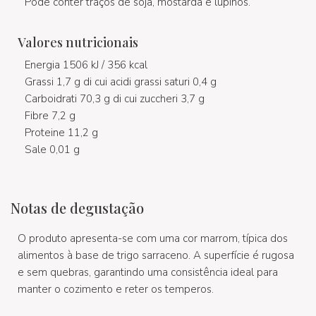
Pode conter traços de soja, mostarda e lupinos.
Valores nutricionais
Energia 1506 kJ / 356 kcal
Grassi 1,7 g di cui acidi grassi saturi 0,4 g
Carboidrati 70,3 g di cui zuccheri 3,7 g
Fibre 7,2 g
Proteine 11,2 g
Sale 0,01 g
Notas de degustação
O produto apresenta-se com uma cor marrom, típica dos
alimentos à base de trigo sarraceno. A superfície é rugosa
e sem quebras, garantindo uma consistência ideal para
manter o cozimento e reter os temperos.