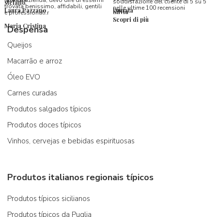
soddisfazione del cliente di 5 su 5
stefano
trovata benissimo, affidabili, gentili
nelle ultime 100 recensioni
Laura Pazzano
Donata
Silvia
e professionali.r
Scopri di più
Maria Cristina
Despensa
Queijos
Macarrão e arroz
Óleo EVO
Carnes curadas
Produtos salgados típicos
Produtos doces típicos
Vinhos, cervejas e bebidas espirituosas
Produtos italianos regionais típicos
Produtos típicos sicilianos
Produtos típicos da Puglia