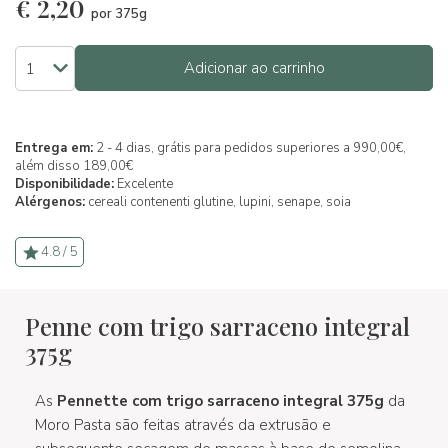
€
2,20
por 375g
Adicionar ao carrinho
Entrega em:
2 - 4 dias, grátis para pedidos superiores a 990,00€,
além disso 189,00€
Disponibilidade:
Excelente
Alérgenos:
cereali contenenti glutine,
lupini,
senape,
soia
4.8 / 5
Penne com trigo sarraceno integral
375g
As
Pennette com trigo sarraceno integral 375g
da
Moro Pasta são feitas através da extrusão e