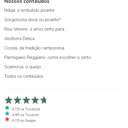
Nossos conteúdos
Nduja: o embutido picante
Gorgonzola doce ou picante?
Riso Venere: o arroz certo para...
Abóbora Delica
Ciccioli, da tradição camponesa
Parmigiano Reggiano: como escolher o certo
Scamorza: o queijo ...
Todos os conteúdos
4,7/5 na Trustpilot
4,9/5 na Trustcart
4,7/5 no Google