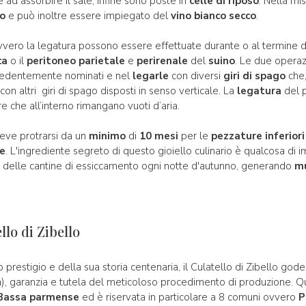
 ad assorbire il sale; infine sono poste in
celle di riposo
. Nella mi
io
e può inoltre essere impiegato del
vino bianco secco
.
vvero la legatura possono essere effettuate durante o al termine del
ca
o il
peritoneo parietale
e
perirenale
del
suino
. Le due operaz
ecedentemente nominati e nel
legarle
con diversi
giri di spago
che
con altri giri di spago disposti in senso verticale. La
legatura
del 
re che all’interno rimangano vuoti d’aria.
eve protrarsi da un
minimo
di
10 mesi
per le
pezzature inferiori
re
. L'ingrediente segreto di questo gioiello culinario è qualcosa di 
no delle cantine di essiccamento ogni notte d'autunno, generando
mu
lo di Zibello
o prestigio e della sua storia centenaria, il Culatello di Zibello god
), garanzia e tutela del meticoloso procedimento di produzione. Qu
Bassa parmense
ed è riservata in particolare a 8 comuni ovvero
P