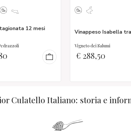
stagionata 12 mesi
Vinappeso Isabella tr
Pedrazzoli
Vigneto dei Salumi
80
€
288,50
ior Culatello Italiano: storia e info