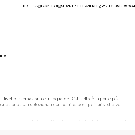
HO.RE.CA
FORNITORI
SERVIZI PER LE AZIENDE
WA: +39 351 865 9444
ine
a livello internazionale, il taglio del Culatello è la parte più
za
e sono stati selezionati dai nostri esperti per far sì che voi
enominazione di Origine Protetta), conferitogli dal regolamento