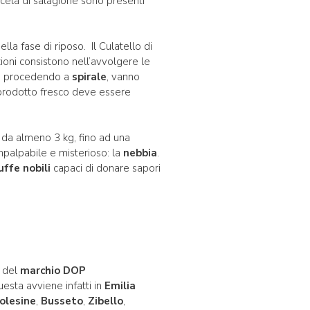
scela di salagione sono presenti
la fase di riposo. Il Culatello di
ioni consistono nell’avvolgere le
, procedendo a
spirale
, vanno
prodotto fresco deve essere
da almeno 3 kg, fino ad una
impalpabile e misterioso: la
nebbia
.
ffe nobili
capaci di donare sapori
e del
marchio DOP
esta avviene infatti in
Emilia
olesine
,
Busseto
,
Zibello
,