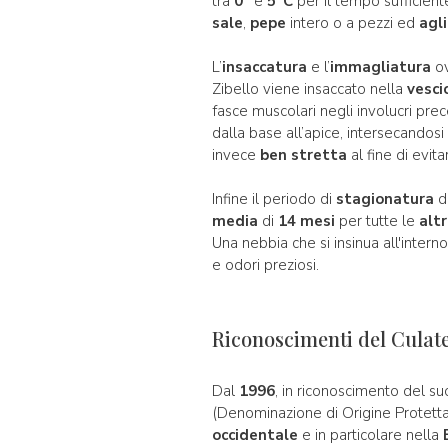
tra
0°
e
5°C
per il tempo sufficiente
sale
,
pepe
intero o a pezzi ed
agl
L’
insaccatura
e l’
immagliatura
o
Zibello viene insaccato nella
vesci
fasce muscolari negli involucri pr
dalla base all’apice, intersecandosi 
invece
ben stretta
al fine di evita
Infine il periodo di
stagionatura
d
media
di
14 mesi
per tutte le
alt
Una nebbia che si insinua all'inter
e odori preziosi.
Riconoscimenti del Culatel
Dal
1996
, in riconoscimento del su
(Denominazione di Origine Protetta
occidentale
e in particolare nella