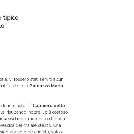
 tipico
co!
e, vi fossero stati serviti alcuni
io
il Culatello a
Galeazzo Maria
, denominato il “
Calmiero della
le, risultando inoltre il più costoso
insaccato
dal momento che non
 vescica del maiale stesso. Una
siderata volgare e infatti, solo a