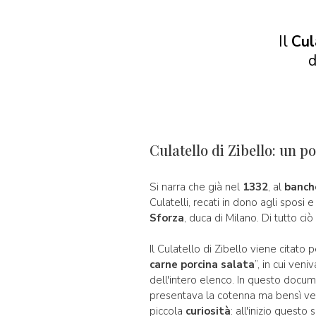
Il
Cul
d
Culatello di Zibello: un po
Si narra che già nel
1332
, al
banch
Culatelli, recati in dono agli sposi e
Sforza
, duca di Milano. Di tutto ci
Il Culatello di Zibello viene citato 
carne porcina salata
”, in cui ven
dell'intero elenco. In questo docume
presentava la cotenna ma bensì ven
piccola
curiosità
: all'inizio questo