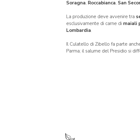
Soragna
,
Roccabianca
,
San Seco
La produzione deve avvenire tra
s
esclusivamente di carne di
maiali 
Lombardia
.
Il Culatello di Zibello fa parte anc
Parma; il salume del Presidio si d