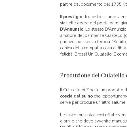
partire dal documento del 1735 il te
Il
prestigio
di questo salume viene
sia nelle opere del poeta parmigi
D’Annunzio
. Lo stesso D'Annunzio,
amatore del parmense Culatello (co
gridavo, non senza ferocia: “Subito, 
conica della compatta cosa di fibra 
felicità: Brozzi! Un Culatello! E com
Produzione del Culatello 
Il Culatello di Zibello un prodotto 
coscia del suino
che, opportunamen
serve per produre un altro salume, i
Le fasce muscolari così rifilate ve
giorni e che deve avvenire manua