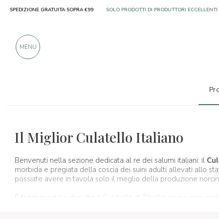
SPEDIZIONE GRATUITA SOPRA €99
OLTRE 900 RECENSIONI POSITIVE
MENU
Pro
Prodotti tipici
Salumi
Culatello
Il Miglior Culatello Italiano
Benvenuti nella sezione dedicata al re dei salumi italiani: il
Cul
morbida e pregiata della coscia dei suini adulti allevati allo st
possiate avere in tavola solo il meglio della produzione norcina
È fondamentale dire che il Culatello di Zibello, come gran part
CE n.1263/96,
tipico
della provincia di
Parma
.