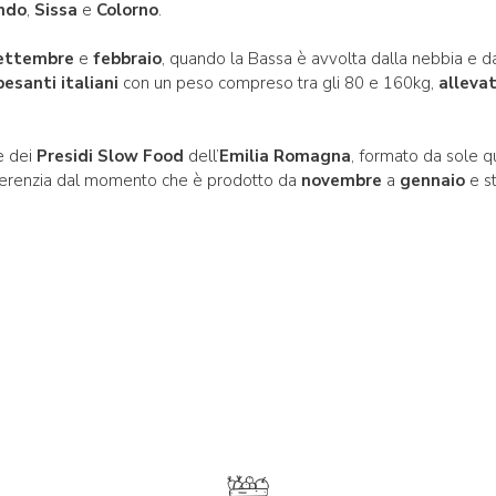
ndo
,
Sissa
e
Colorno
.
ettembre
e
febbraio
, quando la Bassa è avvolta dalla nebbia e da
pesanti italiani
con un peso compreso tra gli 80 e 160kg,
alleva
he dei
Presidi Slow Food
dell’
Emilia Romagna
, formato da sole q
ifferenzia dal momento che è prodotto da
novembre
a
gennaio
e s