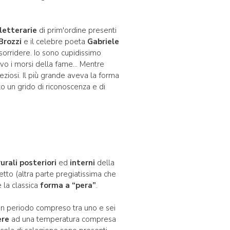
 letterarie
di prim'ordine presenti
Brozzi
e il celebre poeta
Gabriele
ò sorridere. Io sono cupidissimo
ivo i morsi della fame… Mentre
reziosi. Il più grande aveva la forma
to un grido di riconoscenza e di
rurali posteriori
ed
interni
della
tto (altra parte pregiatissima che
e la classica
forma a “pera”
.
un periodo compreso tra uno e sei
ere
ad una temperatura compresa