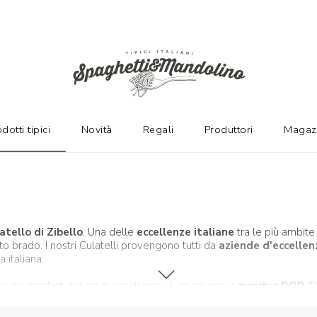
dotti tipici
Novità
Regali
Produttori
Magaz
atello di Zibello
. Una delle
eccellenze italiane
tra le più ambite 
ato brado. I nostri Culatelli provengono tutti da
aziende d'eccellen
 italiana.
e dei prodotti italiani di eccellenza, è un salume a
marchio DOP
(D