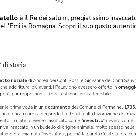
atello
è il Re dei salumi, pregiatissimo insaccato
ell'Emilia Romagna. Scopri il suo gusto autenti
' di storia
etto nuziale
di Andrea dei Conti Rossi e Giovanna dei Conti Sanvital
 che addirittura, più avanti, i Pallavicino avessero offerto in
omagg
ò però, purtroppo, non si trova testimonianza attendibile.
per la prima volta in un
documento
del Comune di Parma nel
1735
ivano elencati i prezzi dei prodotti ottenuti dalla lavorazione del maia
nto il culatello viene classificato come "
investito
" ovvero come
iva insaccato in un budello di origine animale, molto spesso nella
 salume era chiamato “investitura”, poiché la parola Culatello era con