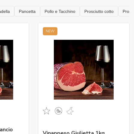
NEW
ancio
Vinappeso Giulietta 1kg