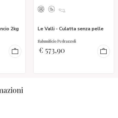
ancio 2kg
Le Valli - Culatta senza pelle
Salumificio Pedrazzoli
€
573,90
rmazioni