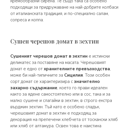
кремообразни сирена. Те също така са особено
подходящи за придружаване на най-добрите колбаси
от италианската традиция, и по-специално салам,
сопреса и коппа.
Сушен черешов домат в зехтин
Сушеният черешов домат в зехтин
е истински
деликатес за поставяне на масата. Черешовият
домат е едно от
хранителните превъзходства
,
може би най-типичните за
Сицилия
. Този особен
сорт домат се характеризира с
значително
захарно съдържание
, което го прави идеален
както за ядене самостоятелно или в сос, така и за
малко сушене и слагайки в зехтин, в строго екстра
върджин зехтин. Тъй като е особено сладък,
черешовият домат в зехтин е подходящ за
декорация на препечени хлебчета от тоскански хляб
или хляб от алтамура. Освен това е наистина