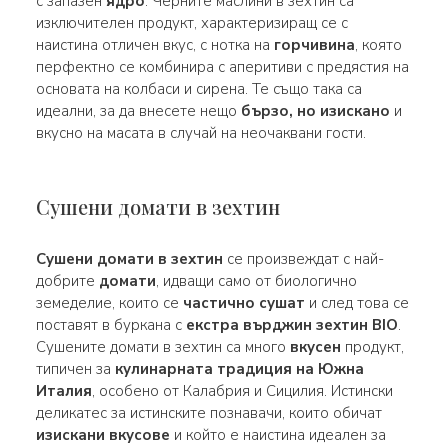
с запазен
ядро
. Черните маслини в зехтин са
изключителен продукт, характеризиращ се с
наистина отличен вкус, с нотка на
горчивина
, която
перфектно се комбинира с аперитиви с предястия на
основата на колбаси и сирена. Те също така са
идеални, за да внесете нещо
бързо, но изискано
и
вкусно на масата в случай на неочаквани гости.
Сушени домати в зехтин
Сушени домати в зехтин
се произвеждат с най-
добрите
домати
, идващи само от биологично
земеделие, които се
частично сушат
и след това се
поставят в буркана с
екстра върджин зехтин BIO
.
Сушените домати в зехтин са много
вкусен
продукт,
типичен за
кулинарната традиция на Южна
Италия
, особено от Калабрия и Сицилия. Истински
деликатес за истинските познавачи, които обичат
изискани вкусове
и който е наистина идеален за