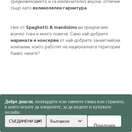
средновековието и са изключително вкусни, отлични
също като
великолепен гарнитура
.
Ние от
Spaghetti & mandolino
ви предлагаме
всичко това и много повече. Само най-добрите
маринати и консерви
от най-добрите занаятчийски
компании, които работят на националната територия.
Какво чакате?
+172kg
от въглероден диоксид, спестен на година