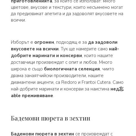
приготовленията
, за които се използват: много
цветове, вкусове и текстури, които несъмнено могат
да предизвикат апетита и да задоволят вкусовете на
всички.
Изборът е
огромен
, подходящ е за
да задоволи
вкусовете на всички
. Тук ще намерите само
най-
добрите маринати и консерви
, които нашите
доставчици произвеждат с опит и любов. Много
широка е също
биологичната селекция
, чиито
двама занаятчийски производители, нашите
диамантени акценти, са Redoro и Frantoi Cutera. Само
най-добрите маринати и консерви за наистина
нед忘
able преживяване
.
Бадемови пюрета в зехтин
Бадемови пюрета в зехтин
се произвеждат с