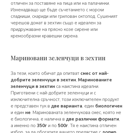
отличен за поставяне на пица или на палачинки.
Изненадващо ще бъде съчетанието с морски
сладкиши, скариди или грилован октопод. Сушеният
черешов домат в зехтин също е идеален за
придружаване на прясно козе сирене или
кремообразни кравешки сирена.
Мариновани зеленчуци в зехтин
За тези, които обичат да опитват
смес от най-
добрите зеленчуци в зехтин
,
Маринованите
зеленчуци в зехтин
са наистина идеални.
Приготвени с най-добрите зеленчуци и с
изключителна сръчност, този изключителен продукт
е представен тук в
две варианта
, един
биологичен
и един
не
. Маринованата зеленчукова смес, която не
е биологична, е налична в
две различни формати
,
а именно по
350г
и по
500г
. Тя е наистина отличен
избор, за да обогатите вашето предястие с
допир