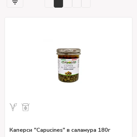
на масата нещо просто и автентично, но в същото време
богато на вкус. Благодарение на нашата гама от
артизански консервирани продукти
, можете да
украсите платата с сирена или колбаси или да обогатите
брускети или нарязани парчета тост.
Каперси "Capucines" в саламура 180г