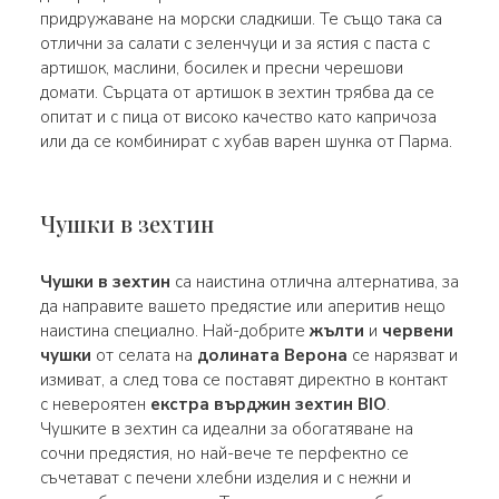
придружаване на морски сладкиши. Те също така са
отлични за салати с зеленчуци и за ястия с паста с
артишок, маслини, босилек и пресни черешови
домати. Сърцата от артишок в зехтин трябва да се
опитат и с пица от високо качество като капричоза
или да се комбинират с хубав варен шунка от Парма.
Чушки в зехтин
Чушки в зехтин
са наистина отлична алтернатива, за
да направите вашето предястие или аперитив нещо
наистина специално. Най-добрите
жълти
и
червени
чушки
от селата на
долината Верона
се нарязват и
измиват, а след това се поставят директно в контакт
с невероятен
екстра върджин зехтин BIO
.
Чушките в зехтин са идеални за обогатяване на
сочни предястия, но най-вече те перфектно се
съчетават с печени хлебни изделия и с нежни и