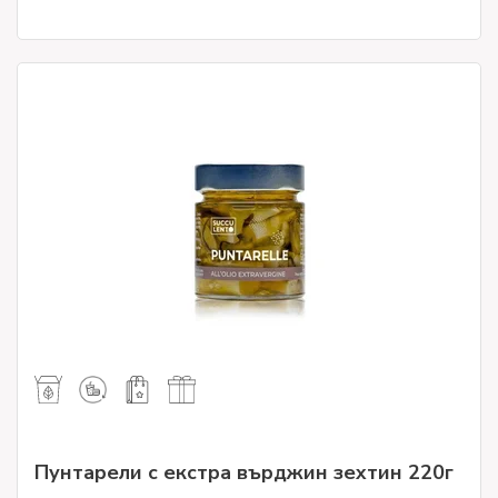
Пунтарели с екстра върджин зехтин 220г