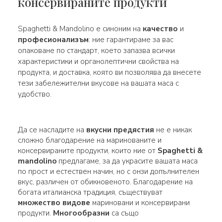
консервираните продукти
Spaghetti & Mandolino е синоним на
качество
и
професионализъм
: ние гарантираме за вас
опаковане по стандарт, което запазва всички
характеристики и органолептични свойства на
продукта, и доставка, която ви позволява да внесете
тези забележителни вкусове на вашата маса с
удобство.
Да се насладите на
вкусни предястия
не е никак
сложно благодарение на маринованите и
консервираните продукти, които ние от
Spaghetti &
mandolino
предлагаме, за да украсите вашата маса
по прост и естествен начин, но с онзи допълнителен
вкус, различен от обикновеното. Благодарение на
богата италианска традиция, съществуват
множество
видове
мариновани и консервирани
продукти.
Многообразни
са също