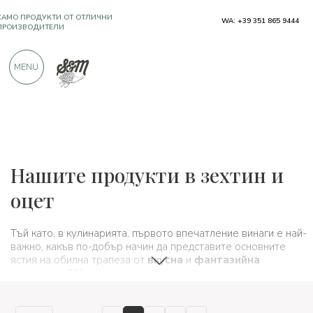
САМО ПРОДУКТИ ОТ ОТЛИЧНИ
WA: +39 351 865 9444
ПРОИЗВОДИТЕЛИ
MENU
OЩЕ 900 ПОЛОЖИТЕЛНИ ОТЗИВИ
Типични продукти
Нашите продукти в зехтин и
оцет
Тъй като, в кулинарията, първото впечатление винаги е най-
важно, какъв по-добър начин да представите основните
ястия на обилна трапеза от
вкусна
и
фантазийна
предястия
? Насладете се на това първо вкусно ястие,
което не изисква никакви усилия, просто трябва да имате
малко
фантазия
и
правилните съставки
, за да сервирате