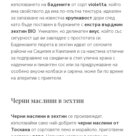
използването на
бадемите
от сорт
violetta
, който
има свойството да има по-плътна текстура, идеален
за запазване на известна
хрупкавост
дори след
като бъде поставен в бурканите с
екстра върджин
зехтин BIO
. Уникален, но деликатен
вкус
, който със
сигурност ще ви завладее с простотата си.
Бадемовите пюрета в зехтин идват от селските
райони на Сицилия и Кампания и са наистина отлични
за подправяне на сандвичи в стил улична храна с
наденички и пикантен сос или за придружаване на
особено вкусни колбаси и сирена, може би по време
на аперитив с приятели.
Черни маслини в зехтин
Черни маслини в зехтин
се произвеждат,
използвайки само най-добрите
черни маслини от
Тоскана
от сортовете леко и морайоло, приготвени