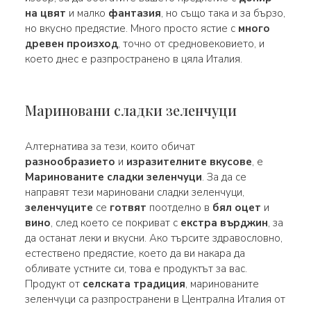
на цвят
и малко
фантазия
, но също така и за бързо,
но вкусно предястие. Много просто ястие с
много
древен произход
, точно от средновековието, и
което днес е разпространено в цяла Италия.
Мариновани сладки зеленчуци
Алтернатива за тези, които обичат
разнообразието
и
изразителните вкусове
, е
Маринованите сладки зеленчуци
. За да се
направят тези мариновани сладки зеленчуци,
зеленчуците
се
готвят
поотделно в
бял оцет
и
вино
, след което се покриват с
екстра върджин
, за
да останат леки и вкусни. Ако търсите здравословно,
естествено предястие, което да ви накара да
обливате устните си, това е продуктът за вас.
Продукт от
селската традиция
, маринованите
зеленчуци са разпространени в Централна Италия от