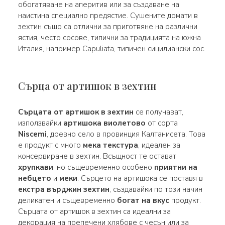
обогатяване на аперитив или за създаване на
наистина специално предястие. Сушените домати в
зехтин също са отлични за приготвяне на различни
ястия, често сосове, типични за традицията на южна
Италия, например Capuliata, типичен сицилиански сос.
Сърца от артишок в зехтин
Сърцата от артишок в зехтин
се получават,
използвайки
артишока виолетово
от сорта
Niscemi
, древно село в провинция Калтанисета. Това
е продукт с много
мека текстура
, идеален за
консервиране в зехтин. Всъщност те остават
хрупкави
, но същевременно особено
приятни на
небцето
и
меки
. Сърцето на артишока се поставя в
екстра върджин зехтин
, създавайки по този начин
деликатен и същевременно
богат на вкус
продукт.
Сърцата от артишок в зехтин са идеални за
декорация на препечени хлябове с чесън или за