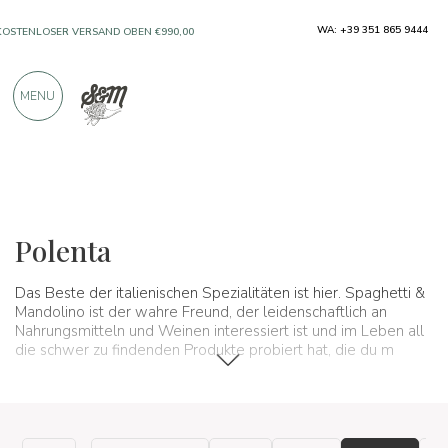
WA: +39 351 865 9444
KOSTENLOSER VERSAND OBEN €990,00
NUR PRODUKTE VON AUSGEZEICHNETEN
MENU
HERSTELLERN
ÜBER 900 POSITIVE BEWERTUNGEN
Typische Produkte
Mehl, Samen und Getreide
Polenta
Polenta
Das Beste der italienischen Spezialitäten ist hier. Spaghetti &
Mandolino ist der wahre Freund, der leidenschaftlich an
Nahrungsmitteln und Weinen interessiert ist und im Leben all
die schwer zu findenden Produkte probiert hat, die du m