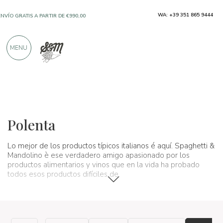
WA: +39 351 865 9444
ENVÍO GRATIS A PARTIR DE €990,00
SOLO PRODUCTOS DE FABRICANTES
MENU
EXCELENTES
MÁS DE 900 CRÍTICAS POSITIVAS
Productos típicos
Harinas, semillas y cereales
Polenta
Polenta
Lo mejor de los productos típicos italianos é aquí. Spaghetti &
Mandolino è ese verdadero amigo apasionado por los
productos alimentarios y vinos que en la vida ha probado
todos esos productos difíciles de