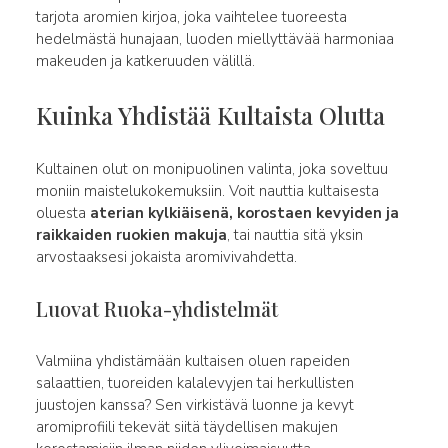
tarjota aromien kirjoa, joka vaihtelee tuoreesta
hedelmästä hunajaan, luoden miellyttävää harmoniaa
makeuden ja katkeruuden välillä.
Kuinka Yhdistää Kultaista Olutta
Kultainen olut on monipuolinen valinta, joka soveltuu
moniin maistelukokemuksiin. Voit nauttia kultaisesta
oluesta
aterian kylkiäisenä, korostaen kevyiden ja
raikkaiden ruokien makuja
, tai nauttia sitä yksin
arvostaaksesi jokaista aromivivahdetta.
Luovat Ruoka-yhdistelmät
Valmiina yhdistämään kultaisen oluen rapeiden
salaattien, tuoreiden kalalevyjen tai herkullisten
juustojen kanssa? Sen virkistävä luonne ja kevyt
aromiprofiili tekevät siitä täydellisen makujen