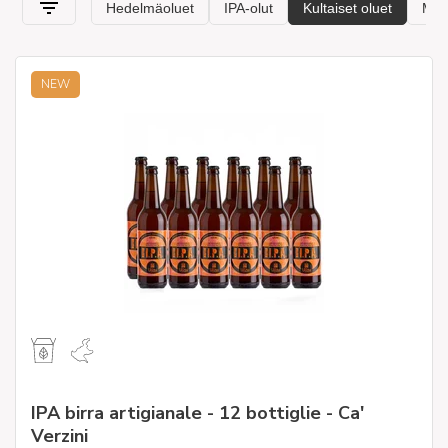
käsityöläisten
valinnan tekemistä, jotta voimme tyydyttää
jokaisen makumieltymykset.
NEW
IPA birra artigianale - 12 bottiglie - Ca'
Verzini