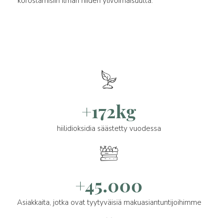
korostamisiin ilman niiden ylivoimaisuutta.
+172kg
hiilidioksidia säästetty vuodessa
+45.000
Asiakkaita, jotka ovat tyytyväisiä makuasiantuntijoihimme