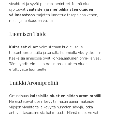
vivahteet ja syvät panimo-perinteet. Nämä oluet
sijoittuvat
vaaleiden ja meripihkaisten oluiden
välimaastoon
, tarjoten lumottua tasapainoa kehon,
maun ja raikkauden välillä.
Luomisen Taide
Kultaiset oluet
valmistetaan huolellisella
tuotantoprosessilla ja tarkalla huomiolla yksityiskohtiin.
Keskeisiä ainesosia ovat korkealaatuinen ohra- ja vesi.
Tämä yhdistelmä luo perustan kultaisen oluen
erottuvalle luonteelle.
Uniikki Aromiprofiili
Ominaisuus
kultaisille oluet on niiden aromiprofiili
.
Ne esittelevät usein kevyitä maltin ääniä, makeiden
viljojen vivahteita ja kevyitä humalan sävyjä, jotka
antavat tasapainoista katkeruutta. Nämä oluet voivat