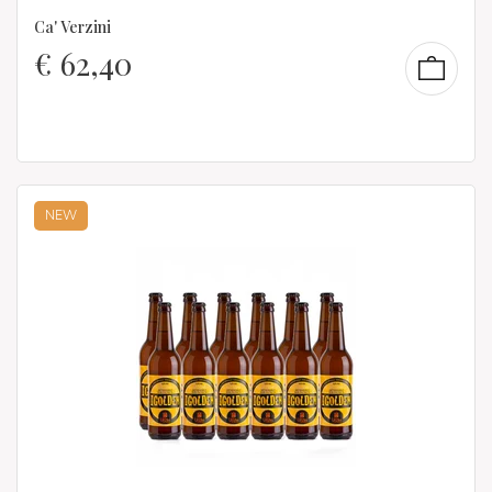
Ca' Verzini
€
62,40
NEW