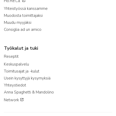
Ho.Re.Ca.
Yhteistyössä kanssamme
Muodosta toimittajaksi
Muudu myyjäksi
Consiglia ad un amico
Työkalut ja tuki
Reseptit
Keskuspalvelu
Toimitusajat ja -kulut
Usein kysyttyjä kysymyksiä
Yhteystiedot
Anna Spaghetti & Mandolino
Network