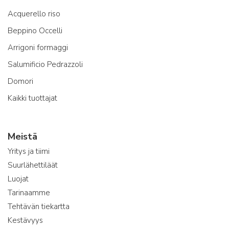
Acquerello riso
Beppino Occelli
Arrigoni formaggi
Salumificio Pedrazzoli
Domori
Kaikki tuottajat
Meistä
Yritys ja tiimi
Suurlähettiläät
Luojat
Tarinaamme
Tehtävän tiekartta
Kestävyys