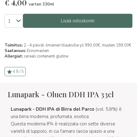
€
4,00
varten 330ml
Lisää ostoskoriin
Toimitus:
2 - 4 päivät, ilmainen tilauksille yli 990,00€, muuten 189,00€
Saatavuus:
Erinomainen
Allergiat:
cereali contenenti glutine
4.8 / 5
Lunapark - Oluen DDH IPA 33cl
Lunapark - DDH IPA di Birra del Parco
(vol. 5,8%) è
una birra moderna, profumata, esotica.
Questa moderna IPA è realizzata con sette diverse
varietà di luppolo, in cui l'amaro lascia spazio a una