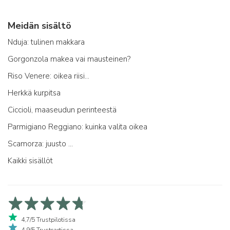
Meidän sisältö
Nduja: tulinen makkara
Gorgonzola makea vai mausteinen?
Riso Venere: oikea riisi...
Herkkä kurpitsa
Ciccioli, maaseudun perinteestä
Parmigiano Reggiano: kuinka valita oikea
Scamorza: juusto ...
Kaikki sisällöt
4,7/5 Trustpilotissa
4,9/5 Trustcartissa