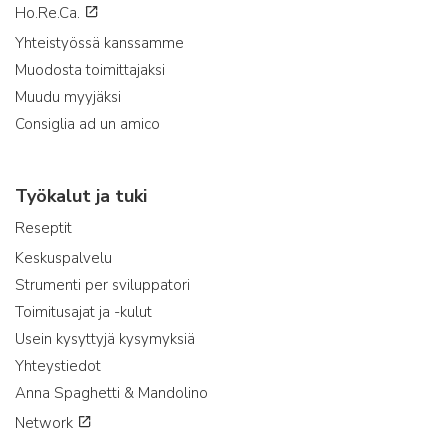
Ho.Re.Ca.
Yhteistyössä kanssamme
Muodosta toimittajaksi
Muudu myyjäksi
Consiglia ad un amico
Työkalut ja tuki
Reseptit
Keskuspalvelu
Strumenti per sviluppatori
Toimitusajat ja -kulut
Usein kysyttyjä kysymyksiä
Yhteystiedot
Anna Spaghetti & Mandolino
Network