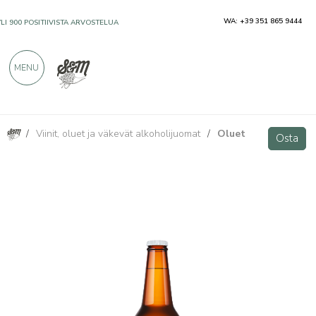
WA: +39 351 865 9444
YLI 900 POSITIIVISTA ARVOSTELUA
MENU
/
Viinit, oluet ja väkevät alkoholijuomat
/
Oluet
Lunapark - Oluen DDH IPA 33cl
Osta
Osta