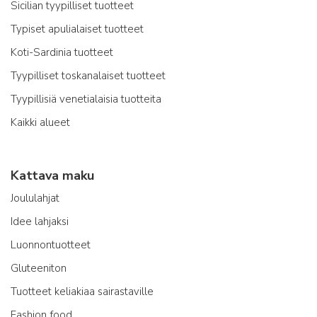
Sicilian tyypilliset tuotteet
Typiset apulialaiset tuotteet
Koti-Sardinia tuotteet
Tyypilliset toskanalaiset tuotteet
Tyypillisiä venetialaisia tuotteita
Kaikki alueet
Kattava maku
Joululahjat
Idee lahjaksi
Luonnontuotteet
Gluteeniton
Tuotteet keliakiaa sairastaville
Fashion food