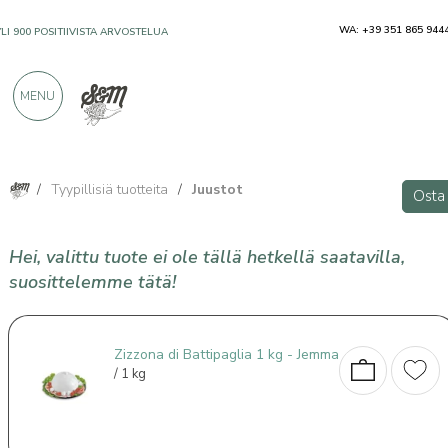
WA: +39 351 865 944
YLI 900 POSITIIVISTA ARVOSTELUA
MENU
/
Tyypillisiä tuotteita
/
Juustot
Osta
Hei, valittu tuote ei ole tällä hetkellä saatavilla,
suosittelemme tätä!
Zizzona di Battipaglia 1 kg - Jemma
/ 1 kg