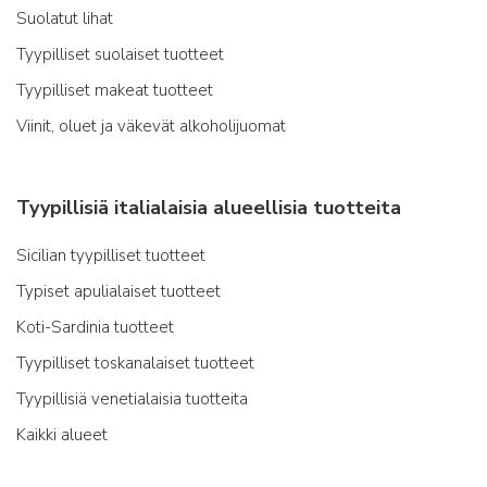
Suolatut lihat
Tyypilliset suolaiset tuotteet
Tyypilliset makeat tuotteet
Viinit, oluet ja väkevät alkoholijuomat
Tyypillisiä italialaisia alueellisia tuotteita
Sicilian tyypilliset tuotteet
Typiset apulialaiset tuotteet
Koti-Sardinia tuotteet
Tyypilliset toskanalaiset tuotteet
Tyypillisiä venetialaisia tuotteita
Kaikki alueet