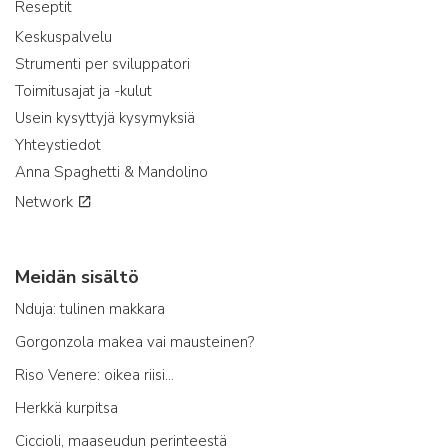
Reseptit
Keskuspalvelu
Strumenti per sviluppatori
Toimitusajat ja -kulut
Usein kysyttyjä kysymyksiä
Yhteystiedot
Anna Spaghetti & Mandolino
Network
Meidän sisältö
Nduja: tulinen makkara
Gorgonzola makea vai mausteinen?
Riso Venere: oikea riisi...
Herkkä kurpitsa
Ciccioli, maaseudun perinteestä