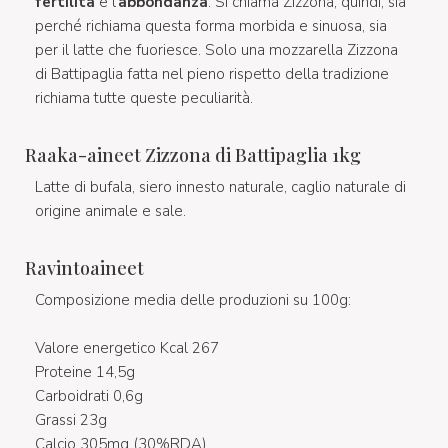
fertilità
e l'
abbondanza
. Si chiama Zizzona, quindi, sia
perché richiama questa forma morbida e sinuosa, sia
per il latte che fuoriesce. Solo una mozzarella Zizzona
di Battipaglia fatta nel pieno rispetto della tradizione
richiama tutte queste peculiarità.
Raaka-aineet Zizzona di Battipaglia 1kg
Latte di bufala, siero innesto naturale, caglio naturale di
origine animale e sale.
Ravintoaineet
Composizione media delle produzioni su 100g:
Valore energetico Kcal 267
Proteine 14,5g
Carboidrati 0,6g
Grassi 23g
Calcio 305mg (30%RDA)