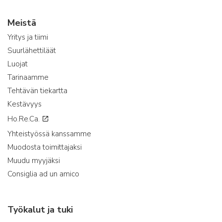
Meistä
Yritys ja tiimi
Suurlähettiläät
Luojat
Tarinaamme
Tehtävän tiekartta
Kestävyys
Ho.Re.Ca.
Yhteistyössä kanssamme
Muodosta toimittajaksi
Muudu myyjäksi
Consiglia ad un amico
Työkalut ja tuki