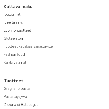
Kattava maku
Joululahjat
Idee lahjaksi
Luonnontuotteet
Gluteeniton
Tuotteet keliakiaa sairastaville
Fashion food
Kaikki valinnat
Tuotteet
Gragnano pasta
Pasta täysjyvä
Zizzona di Battipaglia