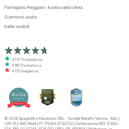
Parmigiano Reggiano: kuinka valita oikea
Scamorza: juusto ...
Kaikki sisällöt
4,7/5 Trustpilotissa
4,9/5 Trustcartissa
4,7/5 Googleissa
© 2026 Spaghetti e Mandolino SRL - Società Benefit | Verona - Italy |
+39 351 865 9444 | P.I. IT04913730232 | Certificazione BIO: IT-BIO-
016.380-0110744.2026.001 | REA VR-455804 |
Yksityisyys- ja