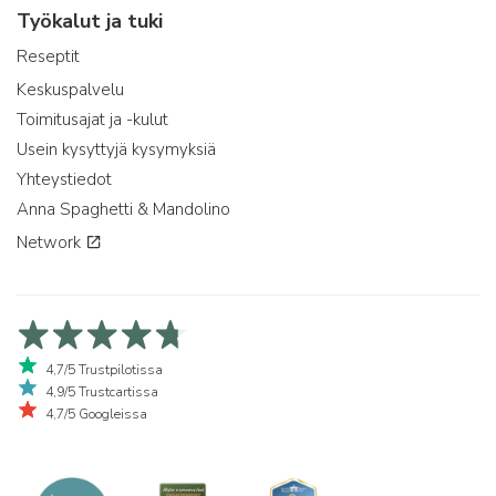
Työkalut ja tuki
Reseptit
Keskuspalvelu
Toimitusajat ja -kulut
Usein kysyttyjä kysymyksiä
Yhteystiedot
Anna Spaghetti & Mandolino
Network
4,7/5 Trustpilotissa
4,9/5 Trustcartissa
4,7/5 Googleissa