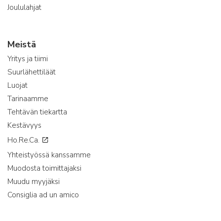
Joululahjat
Meistä
Yritys ja tiimi
Suurlähettiläät
Luojat
Tarinaamme
Tehtävän tiekartta
Kestävyys
Ho.Re.Ca.
Yhteistyössä kanssamme
Muodosta toimittajaksi
Muudu myyjäksi
Consiglia ad un amico