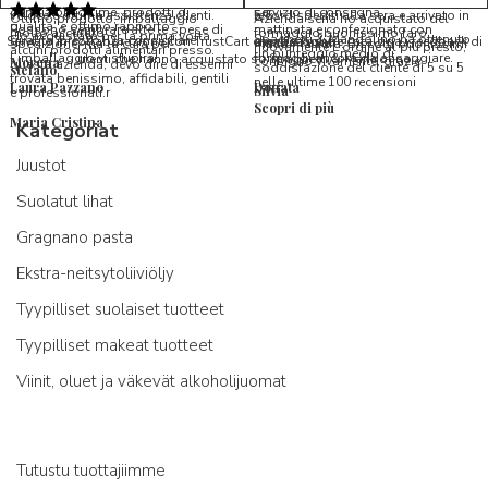
Ottimi formaggi vegani, consegna
Pacco arrivato in tempi da
condizioni ottime, prodotti di
servizio di consegna
veloce e ottima assistenza clienti.
record,spediti alla sera e arrivato in
5/5
Ottimo prodotto, imballaggio
Azienda seria ho acquistato del
qualita' e ottimo rapporto
Possono sembrare alte le spese di
mattinata e confezionato con
molto accurato
formaggio buonissimo farò
Ho acquistato per la prima volta
Spaghetti & Mandolino ha ottenuto
qualita'/prezzo. Da consigliare
Servizio in collaborazione con TrustCart che raccoglie e cataloga i feedback di
amalio rosati
spedizione, ma la cura per
massima cura. Biscotti buonissimi
nuovamente L ordine al più presto,
alcuni prodotti alimentari presso
un punteggio medio di
l’imballaggio vi stupirà!
formaggi ancora da assaggiare.
utenti che hanno acquistato su Spaghetti & Mandolino
consiglio vivamente, grazie.
Morena
questa azienda, devo dire di essermi
soddisfazione del cliente di 5 su 5
stefano
trovata benissimo, affidabili, gentili
nelle ultime 100 recensioni
Laura Pazzano
Donata
Silvia
e professionali.r
Scopri di più
Maria Cristina
Kategoriat
Juustot
Suolatut lihat
Gragnano pasta
Ekstra-neitsytoliiviöljy
Tyypilliset suolaiset tuotteet
Tyypilliset makeat tuotteet
Viinit, oluet ja väkevät alkoholijuomat
Tutustu tuottajiimme