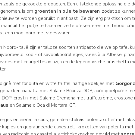
 zoals de gekookte producten. Een uitstekende oplossing die d
angenomen, is om
groenten in olie te bewaren
, zodat ze kunn
ieuw te worden gebruikt in antipasti. Ze zijn erg praktisch om te
 maar uit het potje te halen en ze te presenteren met brood, crack
st een mooi bord met vleeswaren.
an Noord-Italië zijn er talloze soorten antipasto die we op tafel k
ijvoorbeeld: kool- of savooikoolrolletjes, vlees à la Albese, pinz
jnvlees met courgettes in azijn en de legendarische bruschetta 
ten.
 bignè met fonduta en witte truffel, hartige koekjes met
Gorgonz
gebakken ciabatta met Salame Brianza DOP, aardappelpuree met
 DOP, crostini met Salame Cremona met truffelcrème, crostone
saus
en Salame d'Oca di Mortara IGP.
perges en eieren in saus, gemalen stokvis, polentakoffer met inktv
e kapjes en gegratineerde canestrelli, kroketten van polenta met 
es van radicchio en casatella, artichokoknakken gevuld met
sopre