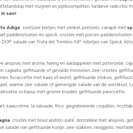
attelandskip met rozijnen en pijnboompitten, tardieve radicchio m
 in saor
.
lto Adige
: zoetzure bietjes met venkel, pretzels, canapé met
sp
 met paddenstoelen en speck, crostini met porcini-paddenstoele
e DOP, salade van Trota del Trentino IGP, rolletjes van Speck Alto
we ansjovis met aroma, haring en aardappelen met peterselie, cap
cagliata, gefrituurde of gevulde mosselen, zee-crostini, gefritu
en, focaccette met kaas of worst, gefrituurde stokvis, gefrituur
appel, warme zee-salade of gemengde salade van de westkust, Li
, gekookte octopus met groene kruiden, gefrituurde paniccette.
aart, kaascrème, la salviade, frico, gegratineerde coquilles, ricott
agna
: crostini met bruscandolo-paté, donzelline met ansjovis, gef
e salade van gefrituurde konijn, zee-slakken, raviggiolo, mortade