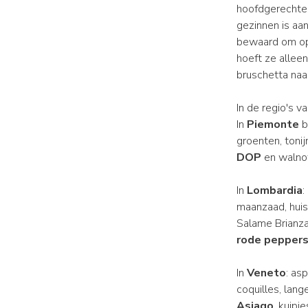
hoofdgerechten
gezinnen is a
bewaard om opn
hoeft ze alleen
bruschetta naa
In de regio's v
In
Piemonte
b
groenten, toni
DOP
en walno
In
Lombardia
:
maanzaad, huis
Salame Brianza
rode pepper
In
Veneto
: as
coquilles, lang
Asiago
, kuipj