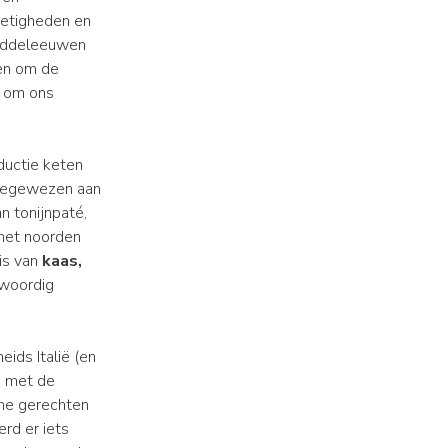
oetigheden en
 Middeleeuwen
ten om de
 om ons
oductie keten
toegewezen aan
n tonijnpaté,
 het noorden
is van
kaas,
nwoordig
ids Italië (en
, met de
me gerechten
rd er iets