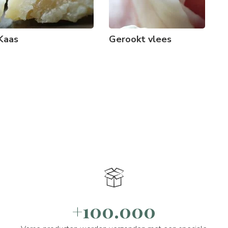
Kaas
Gerookt vlees
+100.000