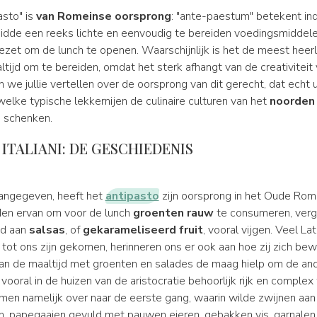
asto" is
van Romeinse oorsprong
: "ante-paestum" betekent in
uidde een reeks lichte en eenvoudig te bereiden voedingsmiddele
ezet om de lunch te openen. Waarschijnlijk is het de meest heerl
tijd om te bereiden, omdat het sterk afhangt van de creativiteit 
we jullie vertellen over de oorsprong van dit gerecht, dat echt 
elke typische lekkernijen de culinaire culturen van het
noorden 
 schenken.
 ITALIANI: DE GESCHIEDENIS
angegeven, heeft het
antipasto
zijn oorsprong in het Oude Rom
den ervan om voor de lunch
groenten rauw
te consumeren, verg
id aan
salsas
, of
gekarameliseerd fruit
, vooral vijgen. Veel Lat
e tot ons zijn gekomen, herinneren ons er ook aan hoe zij zich be
an de maaltijd met groenten en salades de maag hielp om de an
vooral in de huizen van de aristocratie behoorlijk rijk en complex
men namelijk over naar de eerste gang, waarin wilde zwijnen aan 
n, papegaaien gevuld met pauwen eieren, gebakken vis, garnalen