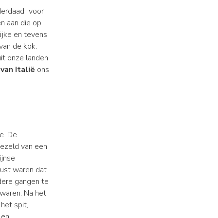
derdaad "voor
n aan die op
ijke en tevens
van de kok.
uit onze landen
van Italië
ons
e. De
ezeld van een
ijnse
wust waren dat
dere gangen te
 waren. Na het
het spit,
 en