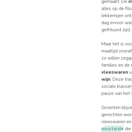
gemaakt. De
m
alles op de fil
lekkernijen on
dag ervoor wa
gefrituurd zijn)
Maar het is vo
maaltijd voora
zo willen zegg
families en de 
vleeswaren
u
wijn
. Deze tra
sociale klasse
pauze van het 
Groenten blijve
gerechten word
vleeswaren en 
mostarde
die 