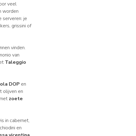
oor veel
en worden
 serveren: je
ers, grissini of
unnen vinden.
imonio van
met
Taleggio
ola DOP
en
 olijven en
 met
zoete
is in cabernet,
chiodini en
ssa vicentina
,