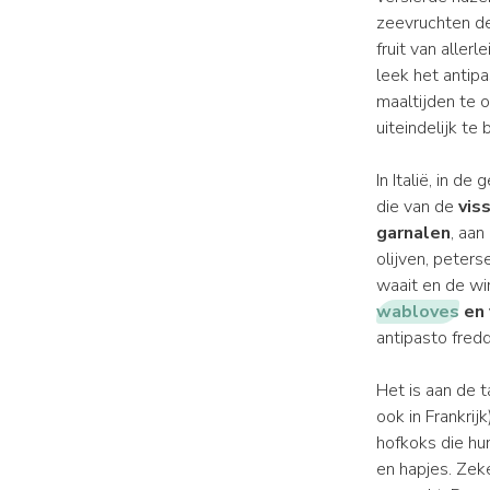
zeevruchten de
fruit van alle
leek het antipa
maaltijden te 
uiteindelijk te 
In Italië, in d
die van de
viss
garnalen
, aan
olijven, peters
waait en de wi
wabloves
en 
antipasto fred
Het is aan de t
ook in Frankrij
hofkoks die hu
en hapjes. Zek