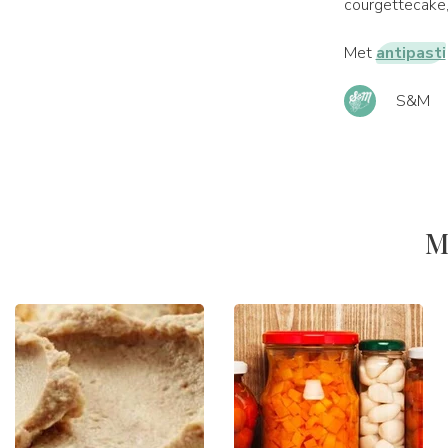
courgettecake, 
Met
antipasti
S&M
M