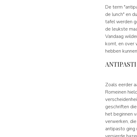
De term "antip
de lunch" en d
tafel werden g
de leukste maal
Vandaag wilden 
komt, en over w
hebben kunnen
ANTIPASTI
Zoals eerder a
Romeinen hiel
verscheidenhe
geschriften di
het beginnen v
verwerken, die 
antipasto ging 
versierde haze