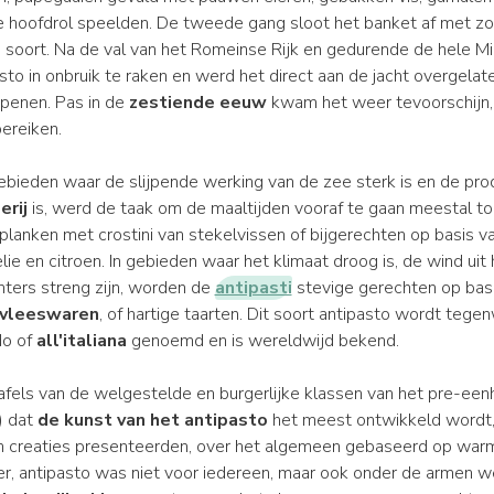
 hoofdrol speelden. De tweede gang sloot het banket af met z
rlei soort. Na de val van het Romeinse Rijk en gedurende de hele
sto in onbruik te raken en werd het direct aan de jacht overgela
openen. Pas in de
zestiende eeuw
kwam het weer tevoorschijn,
bereiken.
e gebieden waar de slijpende werking van de zee sterk is en de pr
erij
is, werd de taak om de maaltijden vooraf te gaan meestal 
 planken met crostini van stekelvissen of bijgerechten op basis va
elie en citroen. In gebieden waar het klimaat droog is, de wind uit
nters streng zijn, worden de
antipasti
stevige gerechten op bas
vleeswaren
, of hartige taarten. Dit soort antipasto wordt tege
do of
all'italiana
genoemd en is wereldwijd bekend.
afels van de welgestelde en burgerlijke klassen van het pre-eenhe
k) dat
de kunst van het antipasto
het meest ontwikkeld wordt
n creaties presenteerden, over het algemeen gebaseerd op war
er, antipasto was niet voor iedereen, maar ook onder de armen we