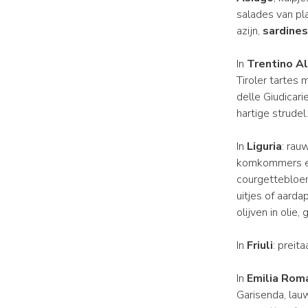
salades van pl
azijn,
sardines
In
Trentino A
Tiroler tartes
delle Giudicari
hartige strudel.
In
Liguria
: rau
komkommers en 
courgettebloem
uitjes of aard
olijven in olie
In
Friuli
: preit
In
Emilia Rom
Garisenda, lauw