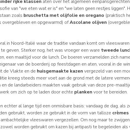
inder rijke klassen
aten over het algemeen eenpansgerechten
osofie van "we eten wat er is" en "we laten geen restjes liggen". H
tstaan zoals
bruschetta met olijfolie en oregano
(praktisch h
s overgebleven en opgewarmd) of
Ascolane olijven
(overgeblev
.
oral in Noord-Italië waar de traditie vandaan komt om vleeswaren
f te geven. Sterker nog, het was vroeger een ware
tweede lunc
en, een maaltijd voor de lunch. De boeren verzamelden zich name
eigenaar van de boerderij op feestdagen en aten, vooral in de win
it de Vlakte en de
huisgemaakte kazen
vergezeld van een moo
ditie kreeg steeds meer voet aan de grond met de latere vermen
n en de landarbeiders maakten vaak gebruik van deze pre-maaltij
werk om zich op te laden door echte
planken
voor te bereiden.
n echter al lange tijd een onmisbare basis: vandaag de dag, als ze
en gebruikt, worden ze gebruikt in de vorm van talloze
crèmes
ambachtelijke vleeswaren vergezellen. Om nog maar te zwijgen
zowel worden gebruikt om kazen bij antipasti te begeleiden als 