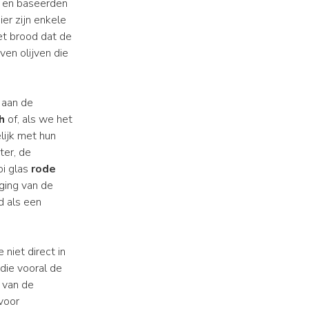
 en baseerden
ier zijn enkele
et brood dat de
en olijven die
 aan de
h
of, als we het
lijk met hun
ter, de
i glas
rode
ging van de
d als een
 niet direct in
die vooral de
 van de
voor