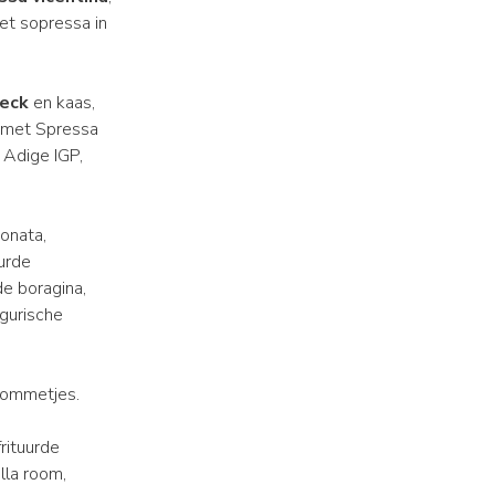
et sopressa in
eck
en kaas,
n met Spressa
 Adige IGP,
onata,
urde
de boragina,
gurische
abommetjes.
rituurde
lla room,