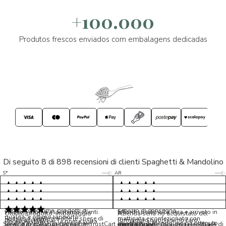
+100.000
Produtos frescos enviados com embalagens dedicadas
Di seguito 8 di 898 recensioni di clienti Spaghetti & Mandolino
5/5
5/5
S*
AR
5/5
5/5
LP
D*
5/5
5/5
M*
S*
5/5
Tutto ok. Consegna celere , pacco
esperienza sicuramente positiva,
MC
perfetto, formaggio arrivato in
prodotti d'eccellenza e buon
Ottimi formaggi vegani, consegna
Pacco arrivato in tempi da
condizioni ottime, prodotti di
servizio di consegna
veloce e ottima assistenza clienti.
record,spediti alla sera e arrivato in
5/5
Ottimo prodotto, imballaggio
Azienda seria ho acquistato del
qualita' e ottimo rapporto
Possono sembrare alte le spese di
mattinata e confezionato con
molto accurato
formaggio buonissimo farò
Ho acquistato per la prima volta
Spaghetti & Mandolino ha ottenuto
qualita'/prezzo. Da consigliare
Servizio in collaborazione con TrustCart che raccoglie e cataloga i feedback di
amalio rosati
spedizione, ma la cura per
massima cura. Biscotti buonissimi