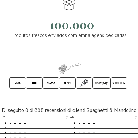
+100.000
Produtos frescos enviados com embalagens dedicadas
Di seguito 8 di 898 recensioni di clienti Spaghetti & Mandolino
5/5
5/5
S*
AR
5/5
5/5
LP
D*
5/5
5/5
M*
S*
5/5
Tutto ok. Consegna celere , pacco
esperienza sicuramente positiva,
MC
perfetto, formaggio arrivato in
prodotti d'eccellenza e buon
Ottimi formaggi vegani, consegna
Pacco arrivato in tempi da