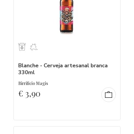
Blanche - Cerveja artesanal branca
330ml
Birrificio Magis
€
3,90