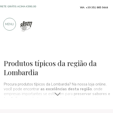
WA: +39 351 865 9444
FRETE GRÁTIS ACIMA €990,00
SOMENTE PRODUTOS DE EXCELENTES
MENU
FABRICANTES
MAIS DE 900 AVALIAÇÕES POSITIVAS
Regiões
Lombardia
Produtos típicos da região da
Lombardia
Procura produtos típicos da Lombardia? Na nossa loja online,
você pode encontrar
as excelências desta região
, onde
empresas importantes se esforçam para
preservar sabores e
tradições
que são transmitidos de geração em geração e
que, de fato, compõem
a cultura enogastronômica do
nosso país
. Um verdadeiro
itinerário do sabor
que passa