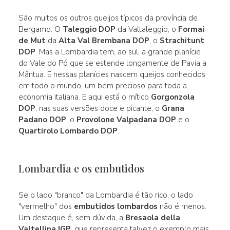
São muitos os outros queijos típicos da província de
Bergamo. O
Taleggio DOP
da Valtaleggio, o
Formai
de Mut
da
Alta Val Brembana DOP
, o
Strachitunt
DOP
. Mas a Lombardia tem, ao sul, a grande planície
do Vale do Pó que se estende longamente de Pavia a
Mântua. E nessas planícies nascem queijos conhecidos
em todo o mundo, um bem precioso para toda a
economia italiana. E aqui está o mítico
Gorgonzola
DOP
, nas suas versões doce e picante, o
Grana
Padano DOP
, o
Provolone Valpadana DOP
e o
Quartirolo Lombardo DOP
.
Lombardia e os embutidos
Se o lado "branco" da Lombardia é tão rico, o lado
"vermelho" dos
embutidos lombardos
não é menos.
Um destaque é, sem dúvida, a
Bresaola della
Valtellina IGP
, que representa talvez o exemplo mais