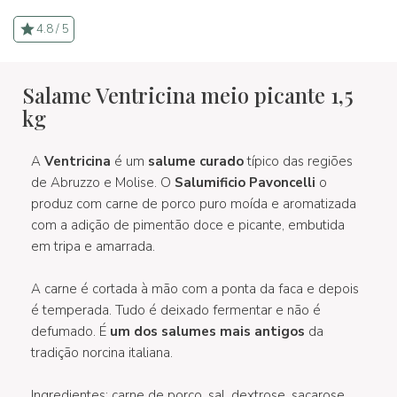
4.8 / 5
Salame Ventricina meio picante 1,5
kg
A
Ventricina
é um
salume curado
típico das regiões
de Abruzzo e Molise. O
Salumificio Pavoncelli
o
produz com carne de porco puro moída e aromatizada
com a adição de pimentão doce e picante, embutida
em tripa e amarrada.
A carne é cortada à mão com a ponta da faca e depois
é temperada. Tudo é deixado fermentar e não é
defumado. É
um dos salumes mais antigos
da
tradição norcina italiana.
Ingredientes: carne de porco, sal, dextrose, sacarose,