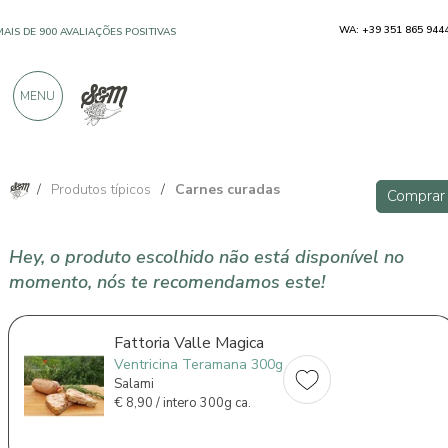
WA: +39 351 865 944
MAIS DE 900 AVALIAÇÕES POSITIVAS
MENU
/
Produtos típicos
/
Carnes curadas
Comprar
Hey, o produto escolhido não está disponível no
momento, nós te recomendamos este!
Fattoria Valle Magica
Ventricina Teramana 300g
Salami
€
8,90 / intero 300g ca.