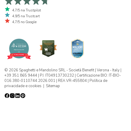
4,7/5 na Trustpilot
4,9/5 na Trustcart
4,7/5 no Google
© 2026 Spaghetti e Mandolino SRL - Società Benefit | Verona - Italy |
+39 351 865 9444 | P.I. IT04913730232 | Certificazione BIO: IT-BIO-
016.380-0110744.2026.001 | REA VR-455804 |
Política de
privacidade e cookies
|
Sitemap