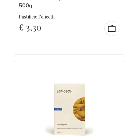
500g
Pastificio Felicetti
€
3,30