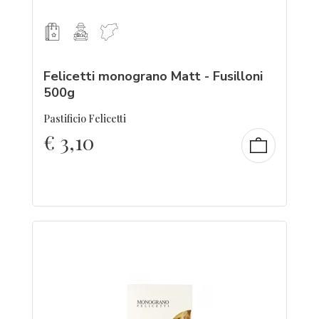
Felicetti monograno Matt - Fusilloni
500g
Pastificio Felicetti
€
3,10