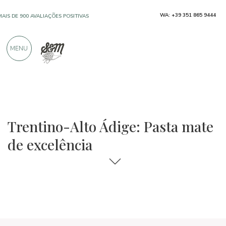
FRETE GRÁTIS ACIMA €990,00
WA: +39 351 865 9444
SOMENTE PRODUTOS DE EXCELENTES
MENU
FABRICANTES
MAIS DE 900 AVALIAÇÕES POSITIVAS
Regiões
Trentino-Alto Ádige
Macarrão e arroz
Trentino-Alto Ádige: Pasta mate
de excelência