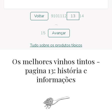
Voltar
9
10
11
12
13
14
...
15
Avançar
Tudo sobre os produtos típicos
Os melhores vinhos tintos -
pagina 13: história e
informações