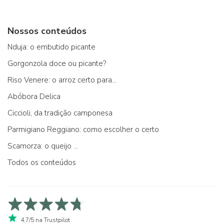
Nossos conteúdos
Nduja: o embutido picante
Gorgonzola doce ou picante?
Riso Venere: o arroz certo para...
Abóbora Delica
Ciccioli, da tradição camponesa
Parmigiano Reggiano: como escolher o certo
Scamorza: o queijo ...
Todos os conteúdos
4,7/5 na Trustpilot