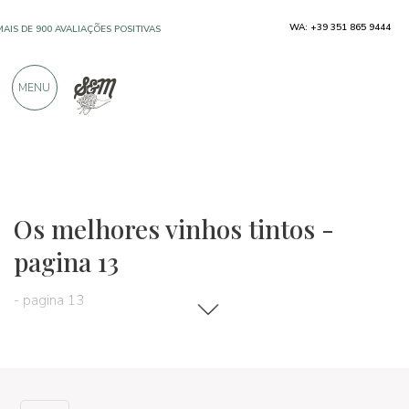
WA: +39 351 865 9444
MAIS DE 900 AVALIAÇÕES POSITIVAS
MENU
Vinhos, cervejas e bebidas espirituosas
Vini rossi
Os melhores vinhos tintos -
pagina 13
- pagina 13