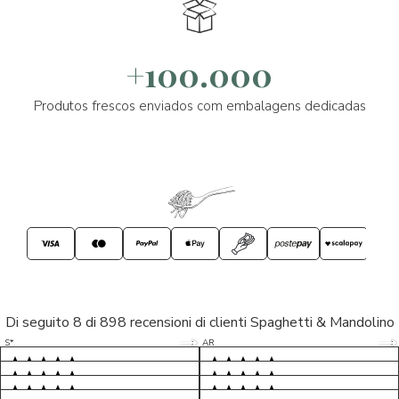
+100.000
Produtos frescos enviados com embalagens dedicadas
Di seguito 8 di 898 recensioni di clienti Spaghetti & Mandolino
5/5
5/5
S*
AR
5/5
5/5
LP
D*
5/5
5/5
M*
S*
5/5
Tutto ok. Consegna celere , pacco
esperienza sicuramente positiva,
MC
perfetto, formaggio arrivato in
prodotti d'eccellenza e buon