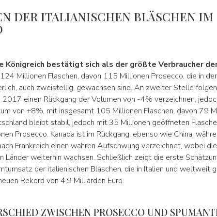
EN DER ITALIANISCHEN BLÄSCHEN IM
D
e Königreich bestätigt sich als der größte Verbraucher der
t 124 Millionen Flaschen, davon 115 Millionen Prosecco, die in de
erlich, auch zweistellig, gewachsen sind. An zweiter Stelle folge
u 2017 einen Rückgang der Volumen von -4% verzeichnen, jedoc
m von +8%, mit insgesamt 105 Millionen Flaschen, davon 79 Mi
schland bleibt stabil, jedoch mit 35 Millionen geöffneten Flasche
onen Prosecco. Kanada ist im Rückgang, ebenso wie China, währe
ach Frankreich einen wahren Aufschwung verzeichnet, wobei die
n Länder weiterhin wachsen. Schließlich zeigt die erste Schätzu
tumsatz der italienischen Bläschen, die in Italien und weltweit 
neuen Rekord von 4,9 Milliarden Euro.
RSCHIED ZWISCHEN PROSECCO UND SPUMANT