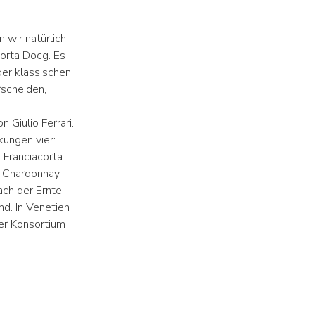
 wir natürlich
orta Docg. Es
er klassischen
rscheiden,
Giulio Ferrari.
ungen vier:
 Franciacorta
t Chardonnay-,
ch der Ernte,
nd. In Venetien
ner Konsortium