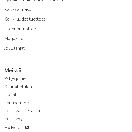
Kattava maku
Kaikki uudet tuotteet
Luonnontuotteet
Magazine
Joululahjat
Meistä
Yritys ja tiimi
Suurlähettiläät
Luojat
Tarinaamme
Tehtävän tiekartta
Kestävyys
Ho.Re.Ca.