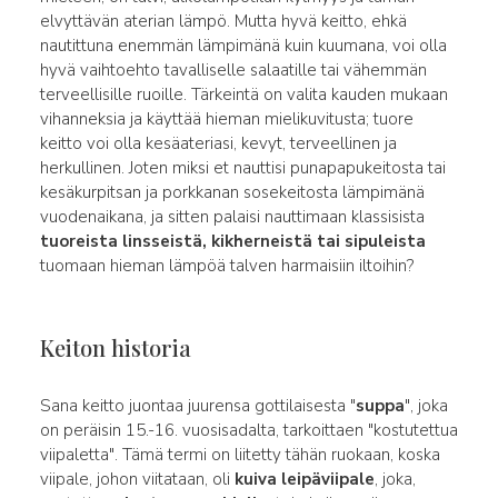
elvyttävän aterian lämpö. Mutta hyvä keitto, ehkä
nautittuna enemmän lämpimänä kuin kuumana, voi olla
hyvä vaihtoehto tavalliselle salaatille tai vähemmän
terveellisille ruoille. Tärkeintä on valita kauden mukaan
vihanneksia ja käyttää hieman mielikuvitusta; tuore
keitto voi olla kesäateriasi, kevyt, terveellinen ja
herkullinen. Joten miksi et nauttisi punapapukeitosta tai
kesäkurpitsan ja porkkanan sosekeitosta lämpimänä
vuodenaikana, ja sitten palaisi nauttimaan klassisista
tuoreista linsseistä, kikherneistä tai sipuleista
tuomaan hieman lämpöä talven harmaisiin iltoihin?
Keiton historia
Sana keitto juontaa juurensa gottilaisesta "
suppa
", joka
on peräisin 15.-16. vuosisadalta, tarkoittaen "kostutettua
viipaletta". Tämä termi on liitetty tähän ruokaan, koska
viipale, johon viitataan, oli
kuiva leipäviipale
, joka,