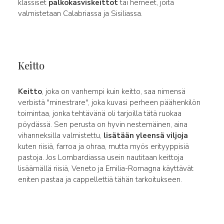
klassiset
palkokasviskeittot
tai herneet, joita
valmistetaan Calabriassa ja Sisiliassa.
Keitto
Keitto
, joka on vanhempi kuin keitto, saa nimensä
verbistä "minestrare", joka kuvasi perheen päähenkilön
toimintaa, jonka tehtävänä oli tarjoilla tätä ruokaa
pöydässä. Sen perusta on hyvin nestemäinen, aina
vihanneksilla valmistettu,
lisätään yleensä viljoja
kuten riisiä, farroa ja ohraa, mutta myös erityyppisiä
pastoja. Jos Lombardiassa usein nautitaan keittoja
lisäämällä riisiä, Veneto ja Emilia-Romagna käyttävät
eniten pastaa ja cappellettiä tähän tarkoitukseen.