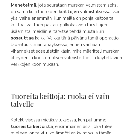
Menetelmä
, jota seurataan murskan valmistamiseksi,
on sama kuin tuoreiden
keittojen
valmistuksessa, vain
yksi vaihe enemmän. Kun meillä on pohja keittoa tai
keittoa, välttäen pastan, palkokasvien tai viljojen
lisäämistä, meidän ei tarvitse tehdä muuta kuin
soseuttaa
kaikki. Vaikka tänä päivänä tämä operaatio
tapahtuu silmänräpäyksessä, ennen vanhaan
vihannekset soseutettiin käsin, mikä määritteli murskan
tiheyden ja koostumuksen valmistettaessa käytettävien
verkkojen koon mukaan.
Tuoreita keittoja: ruoka ei vain
talvelle
Kolektiivisessa mielikuvituksessa, kun puhumme
tuoreista keitoista
, ensimmäinen asia, joka tulee
mieleen, on talvi, ulkolämpötilan kylmyys ja tämän