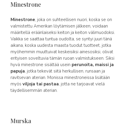
Minestrone
Minestrone
, joka on suhteellisen nuori, koska se on
valmistettu Amerikan löytämisen jälkeen, voidaan
määritellä eräänlaiseksi keiton ja keiton välimuodoksi.
Vaikka se saattaa tuntua oudolta, se syntyi juuri tänä
aikana, koska uudesta maasta tuodut tuotteet, jotka
myöhemmin muuttuivat keskeisiksi ainesosiksi, olivat
erityisen soveltuvia tämän ruoan valmistukseen. Siksi
hyvä minestrone sisältää usein
perunoita, maissi ja
papuja
, jotka tekevät siitä herkullisen, runsaan ja
ravitsevan aterian. Monissa minestroneissa lisätään
myös
viljoja tai pastaa
, jotta ne tarjoavat vielä
täydellisemmän aterian.
Murska