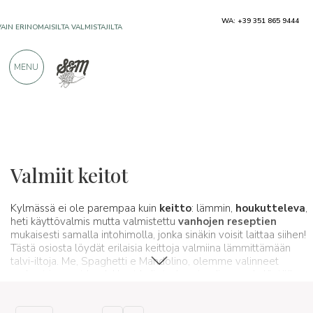
WA: +39 351 865 9444
VAIN ERINOMAISILTA VALMISTAJILTA
MENU
YLI 900 POSITIIVISTA ARVOSTELUA
Tyypillisiä tuotteita
Keitot
Keitot
Valmiit keitot
Kylmässä ei ole parempaa kuin
keitto
: lämmin,
houkutteleva
,
heti käyttövalmis mutta valmistettu
vanhojen reseptien
mukaisesti samalla intohimolla, jonka sinäkin voisit laittaa siihen!
Tästä osiosta löydät erilaisia keittoja valmiina lämmittämään
talvi-iltoja. Me, Spaghetti e Mandolino, olemme valinneet
parhaat tuoreet laadukkaat keitot, sinun tarvitsee vain löytää
suosikkisi saadaksesi kotiisi herkullisen rentoutumishetken.