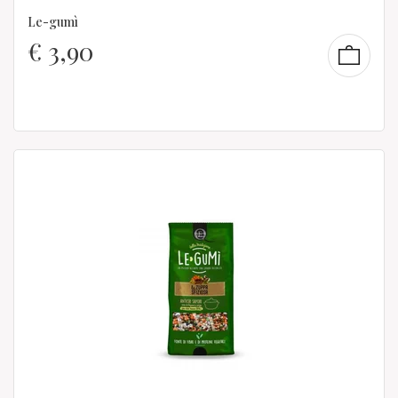
Le-gumì
€
3,90