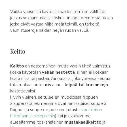
Vaikka yleisessä käytössä näiden termien välillä on
joskus sekaannusta, ja joskus on jopa perinteisiä ruokia,
jotka eivät vastaa näitä määritelmiä, on tärkeitä
valmistuseroja näiden neljän ruoan välillä.
Keitto
Keitto
on nestemäinen, mutta varsin tiheä valmistus,
koska käytetään
vähän nestettä
, siihen ei koskaan
lisätä riisiä tai pastaa. Ainoa asia, joka yleensä seuraa
tätä ruokaa, on kaunis annos
leipää tai krutonkeja
kastettavaksi.
Hyvin yleinen, se tulee eri muodoissa riippuen
alkuperästä, esimerkkinä ovat ranskalaiset soupe à
l’oignon ja soupe de poisson (tutustu
sipulikeiton
historiaan ja resepteihin
), tai jos katsomme
alueellamme, toskanalainen
mustakaalikeitto
ja