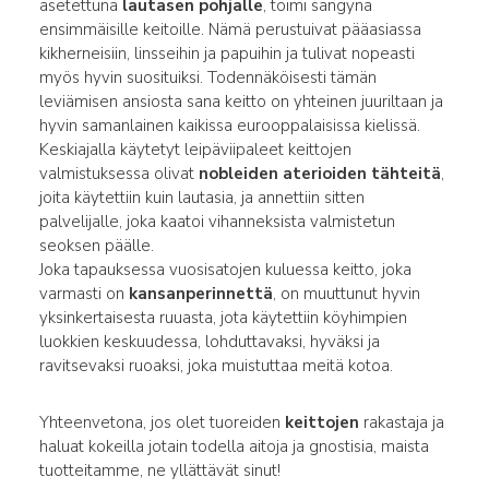
asetettuna
lautasen pohjalle
, toimi sängynä
ensimmäisille keitoille. Nämä perustuivat pääasiassa
kikherneisiin, linsseihin ja papuihin ja tulivat nopeasti
myös hyvin suosituiksi. Todennäköisesti tämän
leviämisen ansiosta sana keitto on yhteinen juuriltaan ja
hyvin samanlainen kaikissa eurooppalaisissa kielissä.
Keskiajalla käytetyt leipäviipaleet keittojen
valmistuksessa olivat
nobleiden aterioiden tähteitä
,
joita käytettiin kuin lautasia, ja annettiin sitten
palvelijalle, joka kaatoi vihanneksista valmistetun
seoksen päälle.
Joka tapauksessa vuosisatojen kuluessa keitto, joka
varmasti on
kansanperinnettä
, on muuttunut hyvin
yksinkertaisesta ruuasta, jota käytettiin köyhimpien
luokkien keskuudessa, lohduttavaksi, hyväksi ja
ravitsevaksi ruoaksi, joka muistuttaa meitä kotoa.
Yhteenvetona, jos olet tuoreiden
keittojen
rakastaja ja
haluat kokeilla jotain todella aitoja ja gnostisia, maista
tuotteitamme, ne yllättävät sinut!