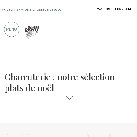
WA: +39 351 865 9444
LIVRAISON GRATUITE CI-DESSUS €990,00
UNIQUEMENT DES PRODUITS PROVENANT
MENU
D'EXCELLENTS FABRICANTS
PLUS DE 900 CRITIQUES POSITIVES
La sélection de plats et de vins
Plats de Noël
Charcuterie : notre sélection
plats de noël