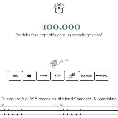
+100.000
Produits frais expédiés dans un emballage dédié
Di seguito 8 di 898 recensioni di clienti Spaghetti & Mandolino
5/5
5/5
S*
AR
5/5
5/5
LP
D*
5/5
5/5
M*
S*
5/5
Tutto ok. Consegna celere , pacco
esperienza sicuramente positiva,
MC