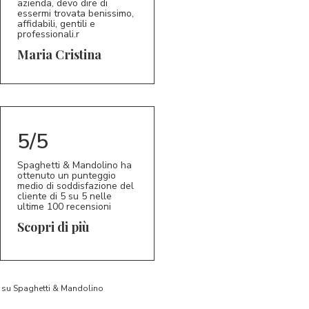
azienda, devo dire di
essermi trovata benissimo,
affidabili, gentili e
professionali.r
5/5
MC
Maria Cristina
5/5
Spaghetti & Mandolino ha
ottenuto un punteggio
medio di soddisfazione del
cliente di 5 su 5 nelle
ultime 100 recensioni
Scopri di più
to su Spaghetti & Mandolino