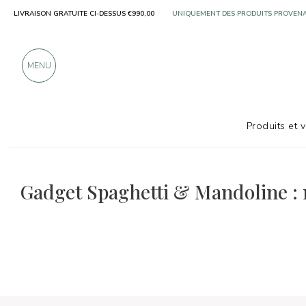
LIVRAISON GRATUITE CI-DESSUS €990,00
UNIQUEMENT DES PRODUITS PROVENA
PLUS DE 900 CRITIQUES POSITIVES
MENU
Produits et 
La sélection de plats et de vins
Sans agent de conser
Gadget Spaghetti & Mandoline : n