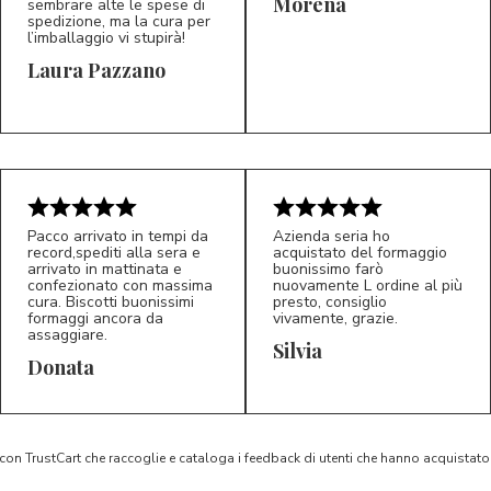
Morena
sembrare alte le spese di
spedizione, ma la cura per
l’imballaggio vi stupirà!
Laura Pazzano
5/5
5/5
LP
M*
Pacco arrivato in tempi da
Azienda seria ho
record,spediti alla sera e
acquistato del formaggio
arrivato in mattinata e
buonissimo farò
confezionato con massima
nuovamente L ordine al più
cura. Biscotti buonissimi
presto, consiglio
formaggi ancora da
vivamente, grazie.
assaggiare.
Silvia
5/5
5/5
D*
S*
Donata
 con TrustCart che raccoglie e cataloga i feedback di utenti che hanno acquista