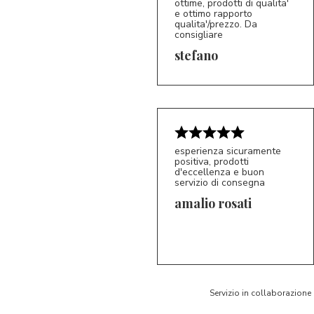
ottime, prodotti di qualita'
e ottimo rapporto
qualita'/prezzo. Da
consigliare
5/5
S*
stefano
esperienza sicuramente
positiva, prodotti
d'eccellenza e buon
servizio di consegna
amalio rosati
5/5
AR
Servizio in collaborazione