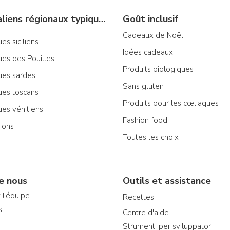
Produits italiens régionaux typiques
Goût inclusif
Cadeaux de Noël
es siciliens
Idées cadeaux
ues des Pouilles
Produits biologiques
ues sardes
Sans gluten
ues toscans
Produits pour les cœliaques
ues vénitiens
Fashion food
ions
Toutes les choix
e nous
Outils et assistance
 l'équipe
Recettes
s
Centre d'aide
Strumenti per sviluppatori