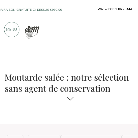
WA: +39 351 865 9444
LIVRAISON GRATUITE CI-DESSUS €990,00
UNIQUEMENT DES PRODUITS PROVENANT
MENU
D'EXCELLENTS FABRICANTS
PLUS DE 900 CRITIQUES POSITIVES
La sélection de plats et de vins
Sans agent de conservation
Moutarde salée : notre sélection
sans agent de conservation