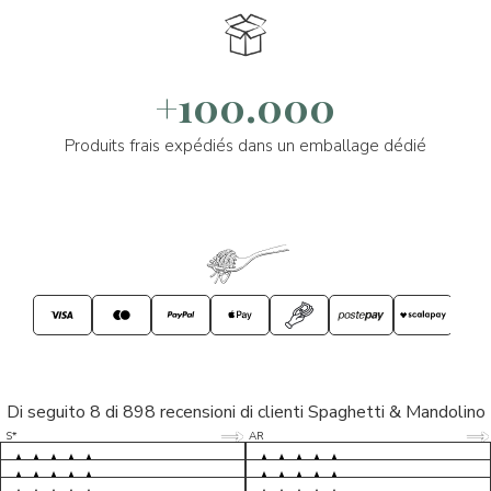
+100.000
Produits frais expédiés dans un emballage dédié
Di seguito 8 di 898 recensioni di clienti Spaghetti & Mandolino
5/5
5/5
S*
AR
5/5
5/5
LP
D*
5/5
5/5
M*
S*
5/5
Tutto ok. Consegna celere , pacco
esperienza sicuramente positiva,
MC