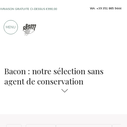
WA: +39 351 865 9444
LIVRAISON GRATUITE CI-DESSUS €990,00
UNIQUEMENT DES PRODUITS PROVENANT
MENU
D'EXCELLENTS FABRICANTS
PLUS DE 900 CRITIQUES POSITIVES
La sélection de plats et de vins
Sans agent de conservation
Bacon : notre sélection sans
agent de conservation