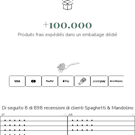
+100.000
Produits frais expédiés dans un emballage dédié
Di seguito 8 di 898 recensioni di clienti Spaghetti & Mandolino
5/5
5/5
S*
AR
5/5
5/5
LP
D*
5/5
5/5
M*
S*
5/5
Tutto ok. Consegna celere , pacco
esperienza sicuramente positiva,
MC
perfetto, formaggio arrivato in
prodotti d'eccellenza e buon
Ottimi formaggi vegani, consegna
Pacco arrivato in tempi da