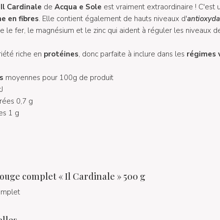
Il Cardinale
de
Acqua e Sole
est vraiment extraordinaire ! C'est
he en fibres
. Elle contient également de hauts niveaux d'
antioxyda
le fer, le magnésium et le zinc qui aident à réguler les niveaux d
iété riche en
protéines
, donc parfaite à inclure dans les
régimes 
s
moyennes pour 100g de produit
J
urées 0,7 g
es 1 g
uge complet « Il Cardinale » 500 g
complet
elles