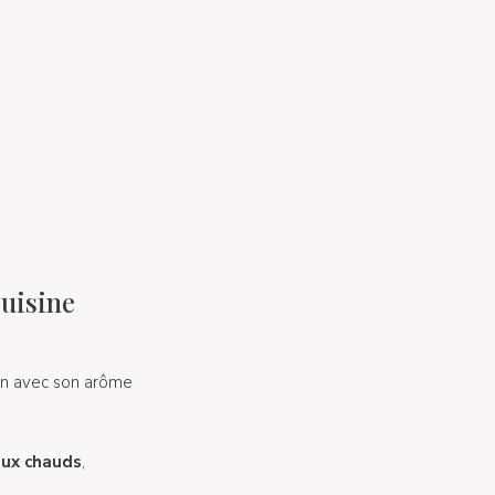
cuisine
ien avec son arôme
aux chauds
,