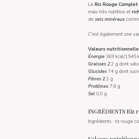
Le
Riz Rouge Complet 
mais très nutritive et
ric
de
sels minéraux
comme 
C'est également une var
Valeurs nutritionnelle
Énergie
369 kcal/1545 k
Graisses 2
,2 g dont sat
Glucides
74 g dont sucr
Fibres 2
,2 g
Protéines
7,8 g
Sel
0,0 g
INGRÉDIENTS Riz ro
Ingrédients : riz rouge 
Valeurs nutritionn