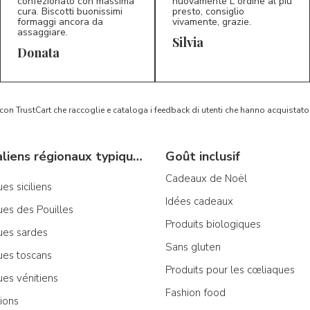
confezionato con massima
nuovamente L ordine al più
cura. Biscotti buonissimi
presto, consiglio
formaggi ancora da
vivamente, grazie.
assaggiare.
Silvia
5/5
5/5
D*
S*
Donata
 con TrustCart che raccoglie e cataloga i feedback di utenti che hanno acquista
Produits italiens régionaux typiques
Goût inclusif
Cadeaux de Noël
es siciliens
Idées cadeaux
ues des Pouilles
Produits biologiques
ues sardes
Sans gluten
ues toscans
Produits pour les cœliaques
ues vénitiens
Fashion food
ions