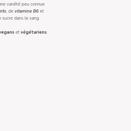
 une variété peu connue
nts
, de
vitamine B6
et
e sucre dans le sang.
vegans
et
végétariens
.