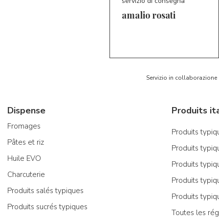
servizio di consegna
amalio rosati
5/5
AR
Servizio in collaborazione
Dispense
Fromages
Produits typiqu
Pâtes et riz
Produits typiq
Huile EVO
Produits typiq
Charcuterie
Produits typiq
Produits salés typiques
Produits typiq
Produits sucrés typiques
Toutes les rég