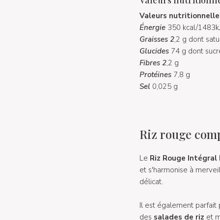
Valeurs nutritionnelle
Énergie
350 kcal/1483k
Graisses 2
,2 g dont sat
Glucides
74 g dont sucr
Fibres 2
,2 g
Protéines
7,8 g
Sel
0,025 g
Riz rouge compl
Le
Riz Rouge Intégral 
et s'harmonise à mervei
délicat.
Il est également parfait
des
salades de riz
et 