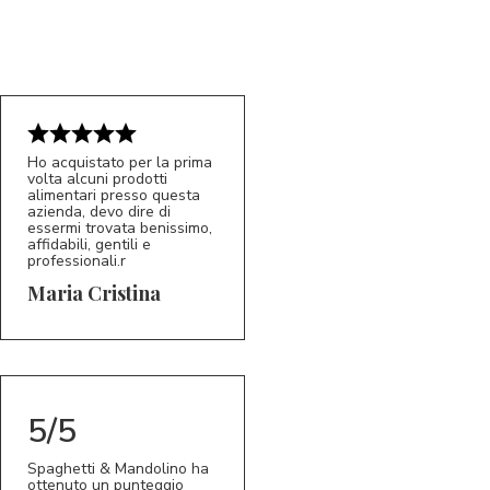
Ho acquistato per la prima
volta alcuni prodotti
alimentari presso questa
azienda, devo dire di
essermi trovata benissimo,
affidabili, gentili e
professionali.r
5/5
MC
Maria Cristina
5/5
Spaghetti & Mandolino ha
ottenuto un punteggio