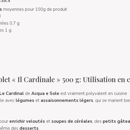
s
moyennes pour 100g de produit
J
urées 0,7 g
es 1 g
et « Il Cardinale » 500 g: Utilisation en 
Le Cardinal
de
Acqua e Sole
est vraiment polyvalent en cuisine
lle avec
légumes
et
assaisonnements légers
, qui se marient b
 pour
enrichir
veloutés
et
soupes de céréales
, des
petits gâte
même des
desserts
.