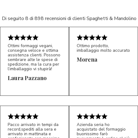
Di seguito 8 di 898 recensioni di clienti Spaghetti & Mandolino
Ottimi formaggi vegani,
Ottimo prodotto,
consegna veloce e ottima
imballaggio molto accurato
assistenza clienti. Possono
Morena
sembrare alte le spese di
spedizione, ma la cura per
l’imballaggio vi stupirà!
Laura Pazzano
5/5
5/5
LP
M*
Pacco arrivato in tempi da
Azienda seria ho
record,spediti alla sera e
acquistato del formaggio
arrivato in mattinata e
buonissimo farò