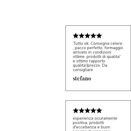
Tutto ok. Consegna celere
, pacco perfetto, formaggio
arrivato in condizioni
ottime, prodotti di qualita'
e ottimo rapporto
qualita'/prezzo. Da
consigliare
5/5
S*
stefano
esperienza sicuramente
positiva, prodotti
d'eccellenza e buon