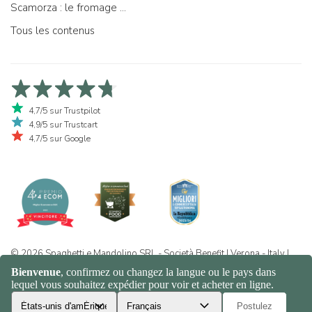
Scamorza : le fromage ...
Tous les contenus
4,7/5 sur Trustpilot
4,9/5 sur Trustcart
4,7/5 sur Google
© 2026 Spaghetti e Mandolino SRL - Società Benefit | Verona - Italy |
+39 351 865 9444 | P.I. IT04913730232 | Certificazione BIO: IT-BIO-
016.380-0110744.2026.001 | REA VR-455804 |
Politique de
confidentialité et de cookies
|
Sitemap