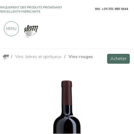
UNIQUEMENT DES PRODUITS PROVENANT
WA: +39 351 865 9444
D'EXCELLENTS FABRICANTS
MENU
PLUS DE 900 CRITIQUES POSITIVES
/
Vins, bières et spiritueux
/
Vins rouges
Cabernet Franc Friuli DOC - Villa Vitas
Acheter
Acheter