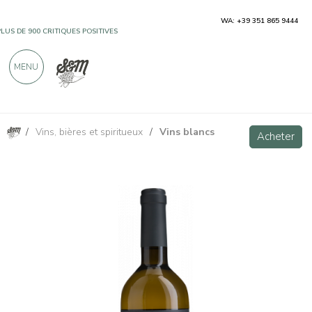
WA: +39 351 865 9444
PLUS DE 900 CRITIQUES POSITIVES
MENU
/
Vins, bières et spiritueux
/
Vins blancs
Pinot Grigio Friuli DOC - Villa Vitas
Acheter
Acheter