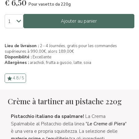
€
6,50
Pour vasetto da 220g
Ajouter au panier
Lieu de livraison :
2 - 4 Journées, gratis pour les commandes
supérieures à 990,00€, alors 189,00€
Disponibilité :
Excellente
Allergènes :
arachidi,
frutta a guscio,
latte,
soia
4.8 / 5
Crème à tartiner au pistache 220g
Pistacchio italiano da spalmare!
La Crema
Spalmabile al Pistacchio della linea "
Le Creme di Piera
"
è una vera e propria squisitezza. La selezione delle
materie prime
e l'
equilibrio
tra gli ingredienti