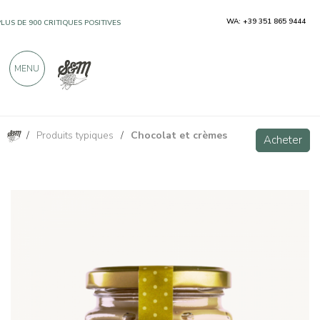
WA: +39 351 865 9444
PLUS DE 900 CRITIQUES POSITIVES
MENU
/
Produits typiques
/
Chocolat et crèmes
Crème à tartiner au pistache 220g
Acheter
Acheter