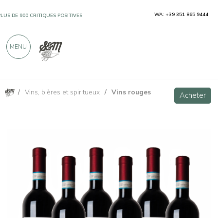
WA: +39 351 865 9444
PLUS DE 900 CRITIQUES POSITIVES
MENU
/
Vins, bières et spiritueux
/
Vins rouges
Barbera d'Alba DOC - Cravanzola
Acheter
Acheter