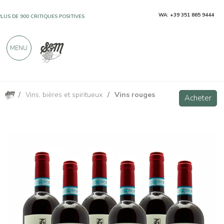
WA: +39 351 865 9444
PLUS DE 900 CRITIQUES POSITIVES
MENU
/
Vins, bières et spiritueux
/
Vins rouges
Rosso di Montepulciano DOC - 6 bottiglie - Tenuta di Gracciano della Seta
Acheter
Acheter