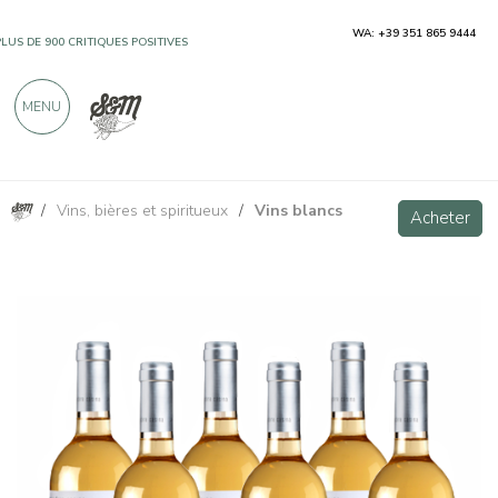
WA: +39 351 865 9444
PLUS DE 900 CRITIQUES POSITIVES
MENU
/
Vins, bières et spiritueux
/
Vins blancs
Argentèo Vermentino Toscana IGT - 6 bottiglie - Podere Casina
Acheter
Acheter