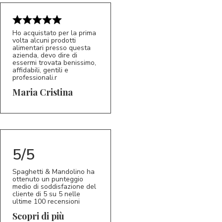
Ho acquistato per la prima
volta alcuni prodotti
alimentari presso questa
azienda, devo dire di
essermi trovata benissimo,
affidabili, gentili e
professionali.r
5/5
MC
Maria Cristina
5/5
Spaghetti & Mandolino ha
ottenuto un punteggio
medio di soddisfazione del
cliente di 5 su 5 nelle
ultime 100 recensioni
Scopri di più