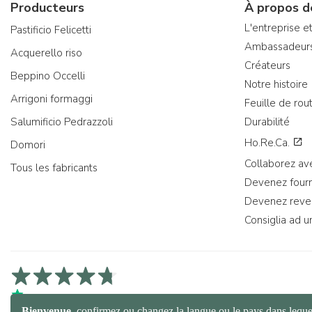
Producteurs
À propos d
L'entreprise et
Pastificio Felicetti
Ambassadeur
Acquerello riso
Créateurs
Beppino Occelli
Notre histoire
Arrigoni formaggi
Feuille de rou
Salumificio Pedrazzoli
Durabilité
Ho.Re.Ca.
Domori
Collaborez av
Tous les fabricants
Devenez fourn
Devenez reve
Consiglia ad u
4,7/5 sur Trustpilot
4,9/5 sur Trustcart