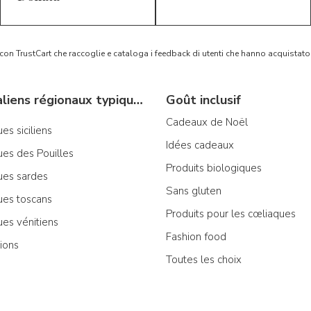
 con TrustCart che raccoglie e cataloga i feedback di utenti che hanno acquista
Produits italiens régionaux typiques
Goût inclusif
Cadeaux de Noël
es siciliens
Idées cadeaux
ues des Pouilles
Produits biologiques
ues sardes
Sans gluten
ues toscans
Produits pour les cœliaques
ues vénitiens
Fashion food
ions
Toutes les choix