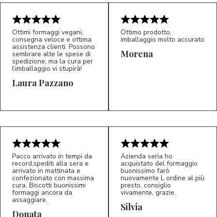
Ottimi formaggi vegani,
Ottimo prodotto,
consegna veloce e ottima
imballaggio molto accurato
assistenza clienti. Possono
Morena
sembrare alte le spese di
spedizione, ma la cura per
l’imballaggio vi stupirà!
Laura Pazzano
5/5
5/5
LP
M*
Pacco arrivato in tempi da
Azienda seria ho
record,spediti alla sera e
acquistato del formaggio
arrivato in mattinata e
buonissimo farò
confezionato con massima
nuovamente L ordine al più
cura. Biscotti buonissimi
presto, consiglio
formaggi ancora da
vivamente, grazie.
assaggiare.
Silvia
5/5
5/5
D*
S*
Donata