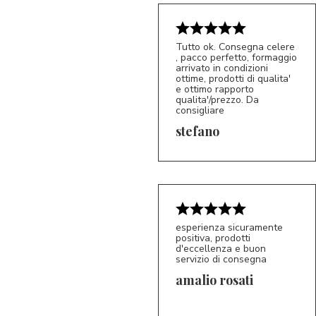
Tutto ok. Consegna celere
, pacco perfetto, formaggio
arrivato in condizioni
ottime, prodotti di qualita'
e ottimo rapporto
qualita'/prezzo. Da
consigliare
5/5
S*
stefano
esperienza sicuramente
positiva, prodotti
d'eccellenza e buon
servizio di consegna
amalio rosati
5/5
AR