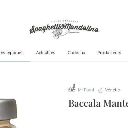
NT D'EXCELLENTS FABRICANTS
vins typiques
Actualités
Cadeaux
Producteurs
Mr Food
Vénétie
Baccala Mante