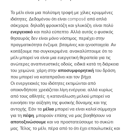
Το μέλι είναι μια πολύτιμη τροφή με χίλιες κρυμμένες
ιδιότητες. Δεδομένου ότι είναι composé από απλά
σάκχαρα, δηλαδή φρουκτόζη και γλυκόζη, είναι πολύ
ενεργειακό
και πολύ εύπεπτο. Αλλά αυτός ο φυσικός
θησαυρός δεν είναι μόνο νόστιμος, περιέχει στην
πραγματικότητα ένζυμα, βιταμίνες και ιχνοστοιχεία. Αν
κοιτάξουμε πιο συγκεκριμένα, ανακαλύπτουμε ότι το
μέλι μπορεί να είναι μια ευεργετική θεραπεία για τις
ανώτερες αναπνευστικές οδούς, ειδικά κατά τη διάρκεια
του χειμώνα, χάρη στην
αποσυμφορητική
του δράση,
που μπορεί να καταπραΰνει και τον βήχα.
Οι ενεργειακές του ιδιότητες εκτιμώνται από
οποιονδήποτε χρειάζεται λίγη ενέργεια, αλλά κυρίως
από τους αθλητές: η κατανάλωση μελιού μπορεί να
ευνοήσει την αύξηση της φυσικής δύναμης και της
αντοχής. Εάν τα
μέλια
μπορεί να είναι καλοί σύμμαχοι
για τη
πέψη
, μπορούν επίσης να μας βοηθήσουν να
αποτοξινώσουμε
και να προστατεύσουμε το συκώτι
μας. Τέλος, το μέλι, πέρα από το ότι έχει επουλωτικές και