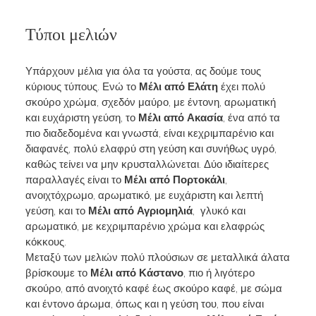
Τύποι μελιών
Υπάρχουν μέλια για όλα τα γούστα, ας δούμε τους
κύριους τύπους. Ενώ το
Μέλι από Ελάτη
έχει πολύ
σκούρο χρώμα, σχεδόν μαύρο, με έντονη, αρωματική
και ευχάριστη γεύση, το
Μέλι από Ακασία
, ένα από τα
πιο διαδεδομένα και γνωστά, είναι κεχριμπαρένιο και
διαφανές, πολύ ελαφρύ στη γεύση και συνήθως υγρό,
καθώς τείνει να μην κρυσταλλώνεται. Δύο ιδιαίτερες
παραλλαγές είναι το
Μέλι από Πορτοκάλι
,
ανοιχτόχρωμο, αρωματικό, με ευχάριστη και λεπτή
γεύση, και το
Μέλι από Αγριομηλιά
,
γλυκό και
αρωματικό, με κεχριμπαρένιο χρώμα και ελαφρώς
κόκκους.
Μεταξύ των μελιών πολύ πλούσιων σε μεταλλικά άλατα
βρίσκουμε το
Μέλι από Κάστανο
, πιο ή λιγότερο
σκούρο, από ανοιχτό καφέ έως σκούρο καφέ, με σώμα
και έντονο άρωμα, όπως και η γεύση του, που είναι