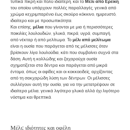
τυπικά πικρή και πολύ ιδιαίτερη, και το
Μέλι από Ερείκη
,
του οποίου υπάρχουν πολλές παραλλαγές, γενικά από
χρώμα κεχριμπαρένιο έως σκούρο κόκκινο, ημιρευστό,
ιδιαίτερο και με προσωπικότητα.
Και επίσης,
μέλια
που γίνονται με μια ή περισσότερες
ποικιλίες λουλουδιών, γλυκά, πικρά, υγρά, συμπαγή,
από νέκταρ ή από μελίτωμα. Το
μέλι από μελίτωμα
είναι η ουσία που παράγεται από τις μέλισσες όταν
βρίσκουν λίγα λουλούδια, κάτι που συμβαίνει συχνά στα
δάση. Αυτή η κολλώδης και ζαχαρούχα ουσία
σχηματίζεται στα δέντρα και παράγεται από μικρά
έντομα, όπως οι αφίδες και οι κοκκοειδείς, αρχίζοντας
από τη σακχαρώδη λύση των δέντρων. Οι μέλισσες
συλλέγουν αυτή την ουσία, για να την μετατρέψουν σε
ιδιαίτερα μέλια, γενικά λιγότερο γλυκά αλλά όχι λιγότερο
νόστιμα και θρεπτικά.
Μέλι: ιδιότητες και οφέλη