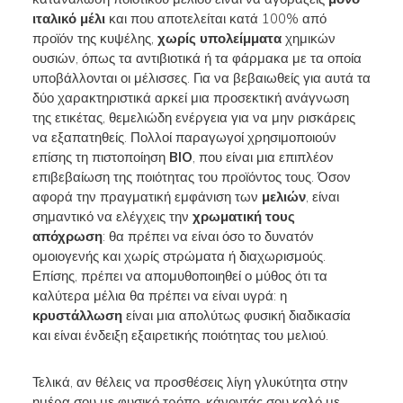
ιταλικό μέλι
και που αποτελείται κατά 100% από
προϊόν της κυψέλης,
χωρίς υπολείμματα
χημικών
ουσιών, όπως τα αντιβιοτικά ή τα φάρμακα με τα οποία
υποβάλλονται οι μέλισσες. Για να βεβαιωθείς για αυτά τα
δύο χαρακτηριστικά αρκεί μια προσεκτική ανάγνωση
της ετικέτας, θεμελιώδη ενέργεια για να μην ρισκάρεις
να εξαπατηθείς. Πολλοί παραγωγοί χρησιμοποιούν
επίσης τη πιστοποίηση
BIO
, που είναι μια επιπλέον
επιβεβαίωση της ποιότητας του προϊόντος τους. Όσον
αφορά την πραγματική εμφάνιση των
μελιών
, είναι
σημαντικό να ελέγχεις την
χρωματική τους
απόχρωση
: θα πρέπει να είναι όσο το δυνατόν
ομοιογενής και χωρίς στρώματα ή διαχωρισμούς.
Επίσης, πρέπει να απομυθοποιηθεί ο μύθος ότι τα
καλύτερα μέλια θα πρέπει να είναι υγρά: η
κρυστάλλωση
είναι μια απολύτως φυσική διαδικασία
και είναι ένδειξη εξαιρετικής ποιότητας του μελιού.
Τελικά, αν θέλεις να προσθέσεις λίγη γλυκύτητα στην
ημέρα σου με φυσικό τρόπο, κάνοντάς σου καλό με