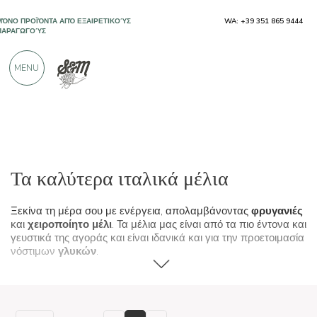
ΜΌΝΟ ΠΡΟΪΌΝΤΑ ΑΠΌ ΕΞΑΙΡΕΤΙΚΟΎΣ
WA: +39 351 865 9444
ΠΑΡΑΓΩΓΟΎΣ
MENU
ΠΆΝΩ ΑΠΌ 900 ΘΕΤΙΚΈΣ ΚΡΙΤΙΚΈΣ
Τυπικά προϊόντα
Μαρμελάδες και μέλια
Τα καλύτερα ιταλικά μέλια
Ξεκίνα τη μέρα σου με ενέργεια, απολαμβάνοντας
φρυγανιές
και
χειροποίητο μέλι
. Τα μέλια μας είναι από τα πιο έντονα και
γευστικά της αγοράς και είναι ιδανικά και για την προετοιμασία
νόστιμων
γλυκών
.