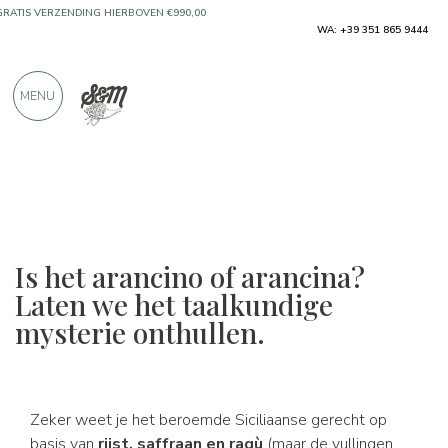
ALLEEN PRODUCTEN VAN UITSTEKENDE
WA: +39 351 865 9444
FABRIKANTEN
MENU
MEER DAN 900 POSITIEVE RECENSIES
Is het arancino of arancina?
Laten we het taalkundige
mysterie onthullen.
Zeker weet je het beroemde Siciliaanse gerecht op
basis van
rijst, saffraan en ragù
(maar de vullingen