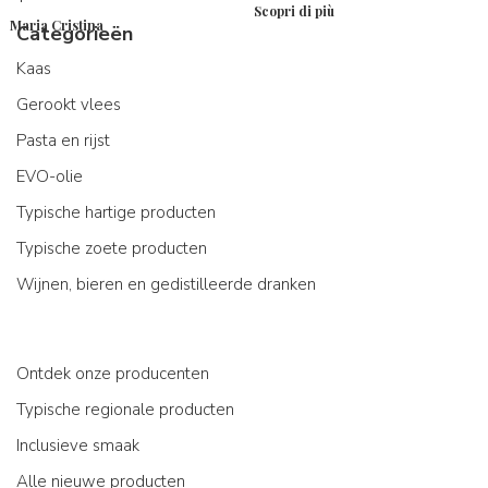
Scopri di più
Maria Cristina
Categorieën
Kaas
Gerookt vlees
Pasta en rijst
EVO-olie
Typische hartige producten
Typische zoete producten
Wijnen, bieren en gedistilleerde dranken
Ontdek onze producenten
Typische regionale producten
Inclusieve smaak
Alle nieuwe producten