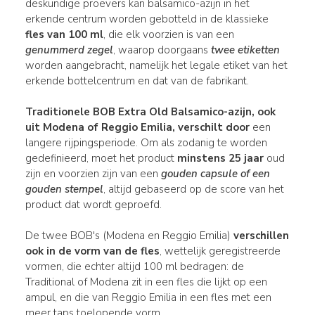
deskundige proevers kan balsamico-azijn in het
erkende centrum worden gebotteld in de klassieke
fles van 100 ml
, die elk voorzien is van een
genummerd zegel
, waarop doorgaans
twee etiketten
worden aangebracht, namelijk het legale etiket van het
erkende bottelcentrum en dat van de fabrikant.
Traditionele BOB Extra Old Balsamico-azijn
, ook
uit Modena of Reggio Emilia, verschilt door
een
langere rijpingsperiode. Om als zodanig te worden
gedefinieerd, moet het product
minstens 25 jaar
oud
zijn en voorzien zijn van een
gouden capsule of een
gouden
stempel
, altijd gebaseerd op de score van het
product dat wordt geproefd.
De twee BOB's (Modena en Reggio Emilia)
verschillen
ook in de vorm van de fles
, wettelijk geregistreerde
vormen, die echter altijd 100 ml bedragen: de
Traditional of Modena zit in een fles die lijkt op een
ampul, en die van Reggio Emilia in een fles met een
meer taps toelopende vorm.