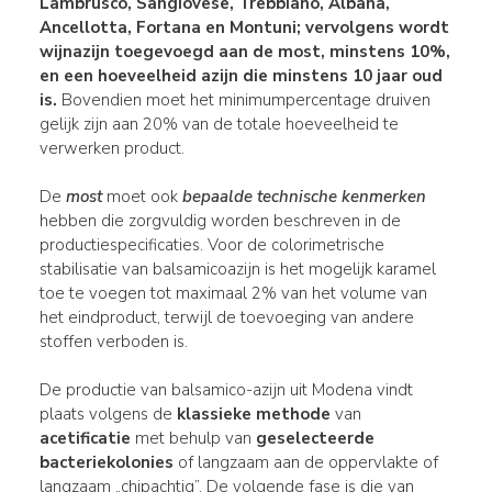
Lambrusco
,
Sangiovese
,
Trebbiano
,
Albana
,
Ancellotta
, Fortana en
Montuni
; vervolgens wordt
wijnazijn toegevoegd aan de most, minstens 10%,
en een hoeveelheid azijn die minstens 10 jaar oud
is
.
Bovendien moet het minimumpercentage druiven
gelijk zijn aan 20% van de totale hoeveelheid te
verwerken product.
De
most
moet ook
bepaalde technische kenmerken
hebben die zorgvuldig worden beschreven in de
productiespecificaties. Voor de colorimetrische
stabilisatie van balsamicoazijn is het mogelijk karamel
toe te voegen tot maximaal 2% van het volume van
het eindproduct, terwijl de toevoeging van andere
stoffen verboden is.
De productie van balsamico-azijn uit Modena vindt
plaats volgens de
klassieke methode
van
acetificatie
met behulp van
geselecteerde
bacteriekolonies
of langzaam aan de oppervlakte of
langzaam „chipachtig”. De volgende fase is die van