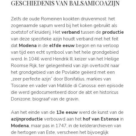
GESCHIEDENIS VAN BALSAMICOAZIJN
Zelfs de oude Romeinen kookten druivenmost: het
zogenaamde sapum werd bij het koken gebruikt als
zoetstof of kruiderij. Het
verband
tussen de
productie
van deze specifieke azijn houdt verband met het feit
dat
Modena
in de
elfde eeuw
begon en na verloop
van tijd een echt symbool van het hele grondgebied
werd. In 1046 werd Hendrik III, keizer van het Heilige
Roomse Rijk, ter gelegenheid van zijn overtocht naar
het grondgebied van de Povlakte geëerd met een
„zeer perfecte azijn” door Bonifatius, markies van
Toscane en vader van Matilde di Canossa: een episode
die werd gedocumenteerd door de abt en historicus
Donizone, biograaf van de gravin.
Aan het einde van de
13e eeuw
werd de kunst van de
azijnproductie
verbouwd aan het
hof van Estense
in
Modena
, maar pas in 1747, in de kelderarchieven van
de hertogen van Este, verscheen het bijvoeglijk