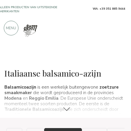
ALLEEN PRODUCTEN VAN UITSTEKENDE
WA: +39 351 865 9444
FABRIKANTEN
MEER DAN 900 POSITIEVE RECENSIES
MENU
Typische producten
Olie en azijn
Balsamico-azijn
Italiaanse balsamico-azijn
Balsamicoazijn
is een werkelijk buitengewone
zoetzure
smaakmaker
die wordt geproduceerd in de provincies
Modena
en
Reggio Emilia
. De Europese Unie onderscheidt
momenteel twee soorten producten. De eerste is de
Traditionele Balsamicoazijn
, die zich onderscheidt door
verschillen in het productie- en rijpingsproces – deze wordt
verder onderverdeeld in twee typen, namelijk die van
Modena BOB
en
Reggio Emilia BOB
–, de tweede is de