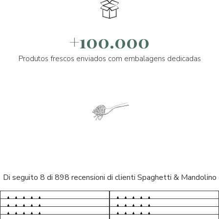
+100.000
Produtos frescos enviados com embalagens dedicadas
Di seguito 8 di 898 recensioni di clienti Spaghetti & Mandolino
5/5
5/5
S*
AR
5/5
5/5
LP
D*
5/5
5/5
Tutto ok. Consegna celere , pacco
M*
esperienza sicuramente positiva,
S*
5/5
perfetto, formaggio arrivato in
prodotti d'eccellenza e buon