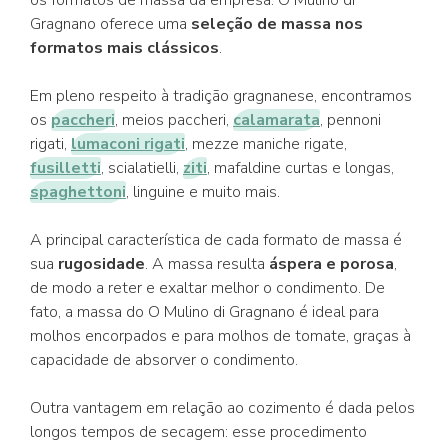
os formatos de massa da empresa. O Mulino di
Gragnano oferece uma
seleção de massa nos
formatos mais clássicos
.
Em pleno respeito à tradição gragnanese, encontramos
os
paccheri
, meios paccheri,
calamarata
, pennoni
rigati,
lumaconi rigati
, mezze maniche rigate,
fusilletti
, scialatielli,
ziti
, mafaldine curtas e longas,
spaghettoni
, linguine e muito mais.
A principal característica de cada formato de massa é
sua
rugosidade
. A massa resulta
áspera e porosa
,
de modo a reter e exaltar melhor o condimento. De
fato, a massa do O Mulino di Gragnano é ideal para
molhos encorpados e para molhos de tomate, graças à
capacidade de absorver o condimento.
Outra vantagem em relação ao cozimento é dada pelos
longos tempos de secagem: esse procedimento