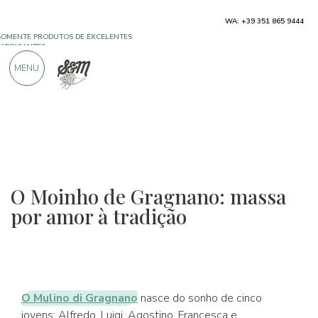
SOMENTE PRODUTOS DE EXCELENTES
WA: +39 351 865 9444
FABRICANTES
MENU
MAIS DE 900 AVALIAÇÕES POSITIVAS
O Moinho de Gragnano: massa
por amor à tradição
O Mulino di Gragnano
nasce do sonho de cinco
jovens: Alfredo, Luigi, Agostino, Francesca e