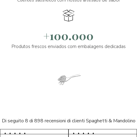
Clientes satisfeitos com nossos artesãos de sabor
+100.000
Produtos frescos enviados com embalagens dedicadas
Di seguito 8 di 898 recensioni di clienti Spaghetti & Mandolino
5/5
5/5
S*
AR
5/5
5/5