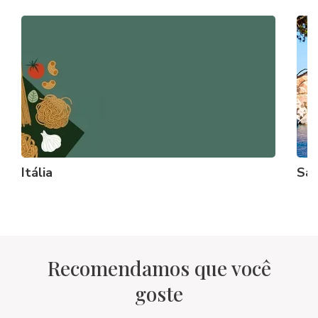
Itália
Sa
Recomendamos que você
goste