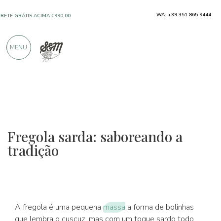
SOMENTE PRODUTOS DE EXCELENTES
WA: +39 351 865 9444
FABRICANTES
MENU
MAIS DE 900 AVALIAÇÕES POSITIVAS
Fregola sarda: saboreando a
tradição
A fregola é uma pequena
massa
a forma de bolinhas
que lembra o cuscuz, mas com um toque sardo todo