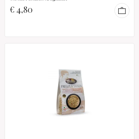
€
4,80