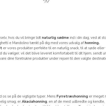
elv, hvis du vil bringe lidt
naturlig sødme
ind i din dag, ved at 
ghetti e Mandolino tænkt på dig med vores udvalg af
honning.
et
er vores produkter perfekte til en naturlig snack, til at søde elle
u vælger, vil det blive leveret komfortabelt til dit hjem, sendt u
are dine foretrukne produkter under rejsen til den valgte destinati
ad os se på de vigtigste typer. Mens
Fyrretræshonning
er meget m
elig smag, er
Akaciahonning
, en af de mest udbredte og kendte,