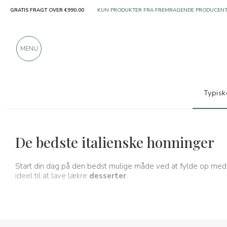
GRATIS FRAGT OVER €990,00
OVER 900 POSITIVE ANMELDELSER
MENU
Typisk
Typiske produkter
Marmelader og honninger
De bedste italienske honninger
Start din dag på den bedst mulige måde ved at fylde op med
ideel til at lave lækre
desserter
.