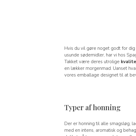
Hvis du vil gøre noget godt for dig s
usunde sødemidler, har vi hos Spa
Takket være deres utrolige
kvalit
en lækker morgenmad. Uanset hvad d
vores emballage designet til at bev
Typer af honning
Der er honning til alle smagsløg, l
med en intens, aromatisk og behag