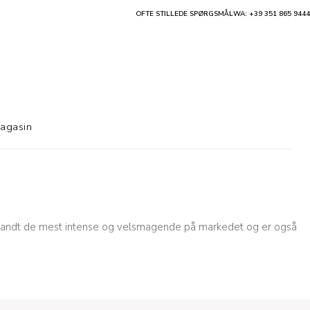
OFTE STILLEDE SPØRGSMÅL
WA: +39 351 865 9444
agasin
blandt de mest intense og velsmagende på markedet og er også