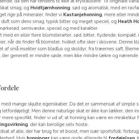
nde, da den har tendens til ikke at krystallisere. To originale vari
likat smag, og
Hvidtjørnhonning
,
sød og aromatisk, med en ravfa
et rige på mineraler, finder vi
Kastanjehonning
, mere eller mindr
 duft som dens smag, typisk bitter og meget speciel, og
Heath H
il mørkerød, semivæske, speciel og med karakter.
t med en eller flere blomsterarter, sød, bitter, flydende, kompakt, 
ier, når de finder få blomster, hvilket ofte sker i skovene. Denne 
 af små insekter som bladlus og skoldyr, fra træernes saft. Biern
, der generelt er mindre søde, men ikke mindre lækre og nærende
fordele
r med mange skjulte egenskaber. Da det er sammensat af simple su
 letfordøjeligt. Men denne naturlige skat er ikke kun lækker, den i
r mere specifikt, finder vi ud af, at honning kan være en mirakelkur 
ingsvirkning
, der kan berolige selv hoste.
at af alle, der har brug for et boost, men især sportsfolk: forbru
ldenhed. Hvis
honninger
kan være gode allierede til
fordøjelsen
,