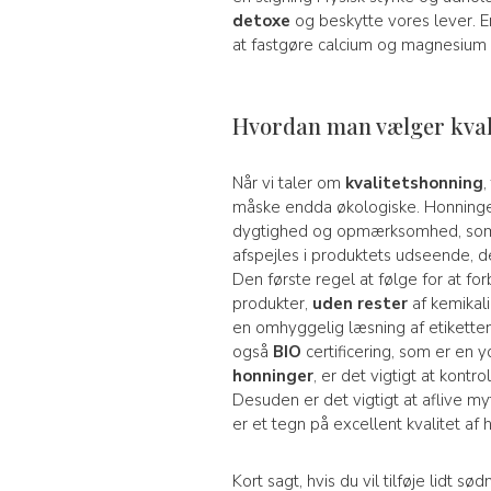
detoxe
og beskytte vores lever. 
at fastgøre calcium og magnesium i
Hvordan man vælger kval
Når vi taler om
kvalitetshonning
,
måske endda økologiske. Honningen
dygtighed og opmærksomhed, som 
afspejles i produktets udseende, d
Den første regel at følge for at fo
produkter,
uden rester
af kemikali
en omhyggelig læsning af etiketten 
også
BIO
certificering, som er en y
honninger
, er det vigtigt at kontr
Desuden er det vigtigt at aflive m
er et tegn på excellent kvalitet af 
Kort sagt, hvis du vil tilføje lidt 