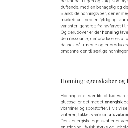
delikat på tungen og solgt som flyde
duftende, med en behagelig og de
Blandt de honningtyper, der er meg
mørkebrun, med en fyldig og skarp
varianter, generelt fra ravfarvet t
Og derudover er der
honning
lave
den ressource, der produceres af b
dannes på træerne og er produceret
omdanne den til særlige honninger
Honning: egenskaber og 
Honning er et værdifuldt fødevare
glucose, er det meget
energisk
og
vitaminer og sporstoffer. Hvis vi se
vinteren, takket være sin
afsvulmn
Dens energiske egenskaber er værds
en stigning i fysisk styrke og udho