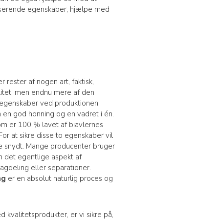
iserende egenskaber, hjælpe med
 rester af nogen art, faktisk,
litet, men endnu mere af den
 egenskaber ved produktionen
m en god honning og en vadret i én.
m er 100 % lavet af biavlernes
For at sikre disse to egenskaber vil
live snydt. Mange producenter bruger
om det egentlige aspekt af
lagdeling eller separationer.
ng
er en absolut naturlig proces og
d kvalitetsprodukter, er vi sikre på,