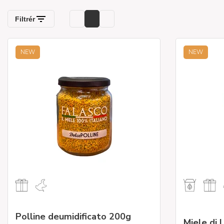
NEW
NEW
Polline deumidificato 200g
Miele di