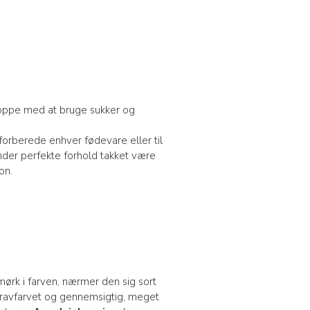
stoppe med at bruge sukker og
r forberede enhver fødevare eller til
nder perfekte forhold takket være
on.
ørk i farven, nærmer den sig sort
 ravfarvet og gennemsigtig, meget