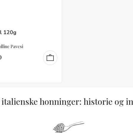
el 120g
lline Pavesi
0
 italienske honninger: historie og i