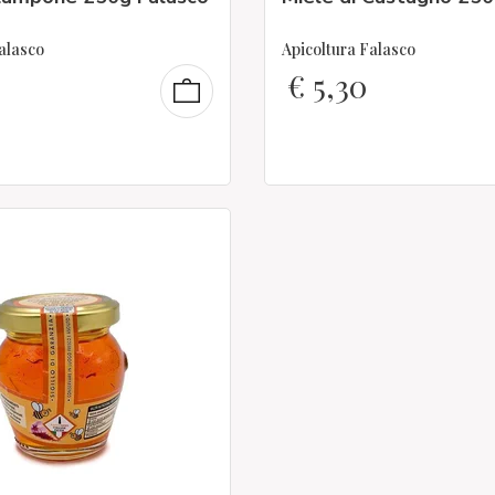
alasco
Apicoltura Falasco
€
5,30