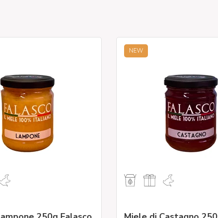
NEW
 Lampone 250g Falasco
Miele di Castagno 250