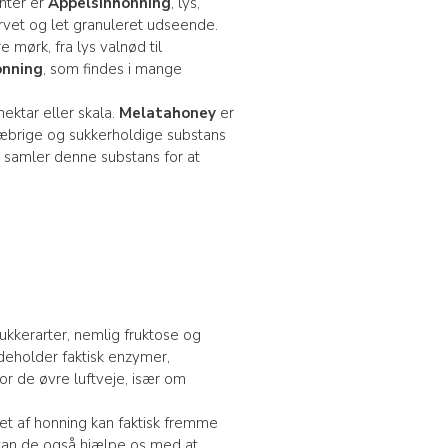
anter er
Appelsinhonning
, lys,
rvet og let granuleret udseende.
e mørk, fra lys valnød til
onning
, som findes i mange
nektar eller skala.
Melatahoney
er
klæbrige og sukkerholdige substans
e samler denne substans for at
.
kkerarter, nemlig fruktose og
ndeholder faktisk enzymer,
for de øvre luftveje, især om
get af honning kan faktisk fremme
 kan de også hjælpe os med at