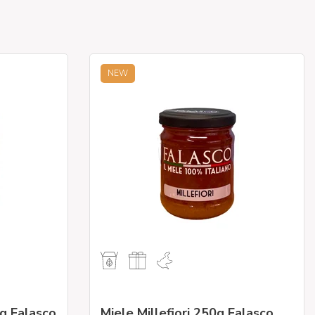
NEW
g Falasco
Miele Millefiori 250g Falasco