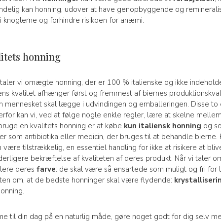
Endelig kan honning, udover at have genopbyggende og remineral
 knoglerne og forhindre risikoen for anæmi.
itets honning
 taler vi omægte honning, der er 100 % italienske og ikke indeholder
s kvalitet afhænger først og fremmest af biernes produktionskva
mennesket skal lægge i udvindingen og emballeringen. Disse to
erfor kan vi, ved at følge nogle enkle regler, lære at skelne melle
rbruge en kvalitets honning er at købe
kun italiensk honning
og so
er som antibiotika eller medicin, der bruges til at behandle bierne. 
være tilstrækkelig, en essentiel handling for ikke at risikere at b
derligere bekræftelse af kvaliteten af deres produkt. Når vi taler 
ollere deres
farve
: de skal være så ensartede som muligt og fri for 
yten om, at de bedste honninger skal være flydende:
krystalliseri
honning.
sødme til din dag på en naturlig måde, gøre noget godt for dig selv me