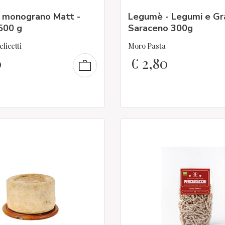
i monograno Matt -
Legumè - Legumi e Gr
500 g
Saraceno 300g
elicetti
Moro Pasta
0
€
2,80