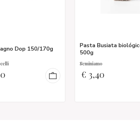
Pasta Busiata biológic
agno Dop 150/170g
500g
celli
Seminiamo
40
€
3,40