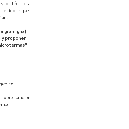
y los técnicos
el enfoque que
r una
la gramigna)
n y proponen
microtermas"
 que se
o, pero también
rmas.