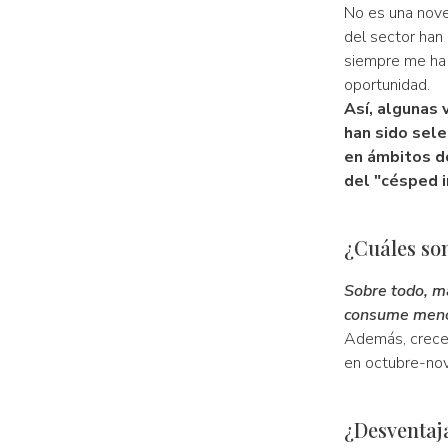
No es una nove
del sector han
siempre me ha 
oportunidad.
Así, algunas 
han sido sel
en ámbitos d
del "césped i
¿Cuáles so
Sobre todo, ma
consume meno
Además, crecen
en octubre-nov
¿Desventaj