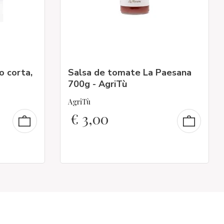
o corta,
Salsa de tomate La Paesana
700g - AgriTù
AgriTù
€
3,00