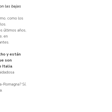
on las bajas
erno, como los
los.
os últimos años,
e, en
antes.
cho y están
ue son
 Italia
.
uidadosa
a-Romagna? Sí,
a.