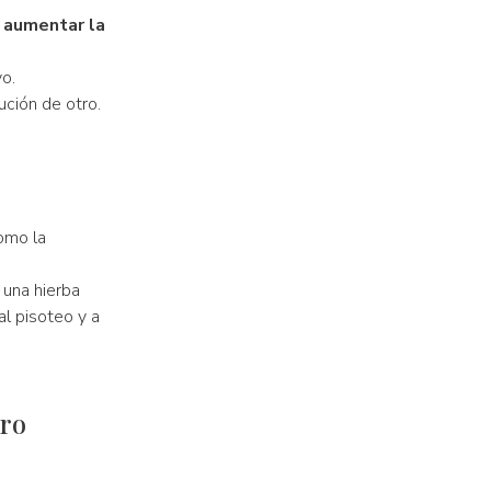
a aumentar la
o.
ución de otro.
como la
 una hierba
 al pisoteo y a
iro