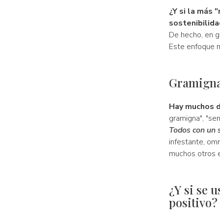
¿Y si la más 
sostenibilida
De hecho, en g
Este enfoque me
Gramigna,
Hay muchos d
gramigna", "sent
Todos con un s
infestante, omni
muchos otros e
¿Y si se 
positivo?