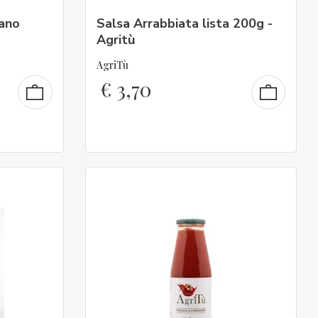
ano
Salsa Arrabbiata lista 200g -
Agritù
AgriTù
€
3,70